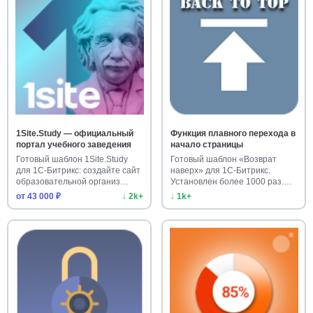
1Site.Study — официальный
Функция плавного перехода в
портал учебного заведения
начало страницы
Готовый шаблон 1Site.Study
Готовый шаблон «Возврат
для 1С-Битрикс: создайте сайт
наверх» для 1С-Битрикс.
образовательной организ…
Установлен более 1000 раз.
Улучш…
от 43 000 ₽
↓ 2k+
↓ 1k+