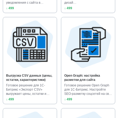
уведомления с сайта в
дизай…
Телеграм для зака…
↓ 499
↓ 499
Выгрузка CSV данных (цены,
Open Graph: настройка
остатки, характеристики)
разметки для сайта
Готовое решение для 1С-
Готовое решение Open Graph
Битрикс «Экспорт CSV»
для 1С-Битрикс. Настройте
выгружает цены, остатки и
SEO-разметку соцсетей на св…
свойства …
↓ 499
↓ 499