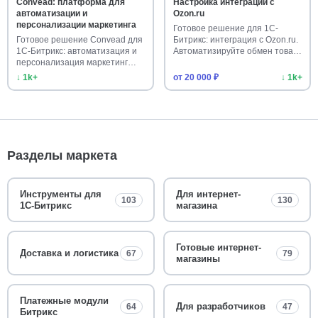
Convead: платформа для
Настройка интеграции с
автоматизации и
Ozon.ru
персонализации маркетинга
Готовое решение для 1С-
Готовое решение Convead для
Битрикс: интеграция с Ozon.ru.
1С-Битрикс: автоматизация и
Автоматизируйте обмен това…
персонализация маркетинг…
↓ 1k+
от 20 000 ₽
↓ 1k+
Разделы маркета
Инструменты для
Для интернет-
103
130
1С-Битрикс
магазина
Готовые интернет-
Доставка и логистика
67
79
магазины
Платежные модули
Для разработчиков
64
47
Битрикс