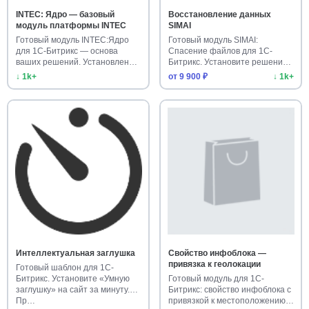
INTEC: Ядро — базовый
Восстановление данных
модуль платформы INTEC
SIMAI
Готовый модуль INTEC:Ядро
Готовый модуль SIMAI:
для 1С-Битрикс — основа
Спасение файлов для 1С-
ваших решений. Установлен
Битрикс. Установите решение
боле…
для над…
↓ 1k+
от 9 900 ₽
↓ 1k+
Интеллектуальная заглушка
Свойство инфоблока —
привязка к геолокации
Готовый шаблон для 1С-
Битрикс. Установите «Умную
Готовый модуль для 1С-
заглушку» на сайт за минуту.
Битрикс: свойство инфоблока с
Пр…
привязкой к местоположению.