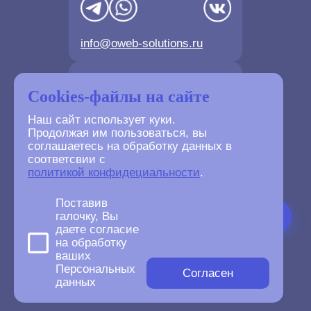
info@oweb-solutions.ru
Контактные телефоны
Cookies-файлы на сайте
Наш сайт использует куки.
Продолжая им пользоваться, вы
соглашаетесь на обработку данных в
соответсвии с
+7(4872) 702-730
политикой конфидециальности
.
+7(499) 677-61-84
Поставив
галочку, Вы
даете согласие
на обработку
ваших
©
2007-2026
Персональных
oWeb Solutions.ru.
Согласен
данных
All right reserved.