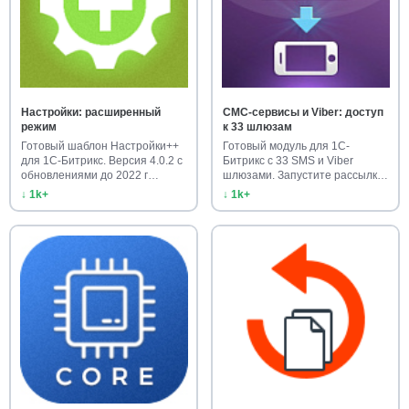
Настройки: расширенный
СМС-сервисы и Viber: доступ
режим
к 33 шлюзам
Готовый шаблон Настройки++
Готовый модуль для 1С-
для 1С-Битрикс. Версия 4.0.2 с
Битрикс с 33 SMS и Viber
обновлениями до 2022 г…
шлюзами. Запустите рассылку
клиен…
↓ 1k+
↓ 1k+