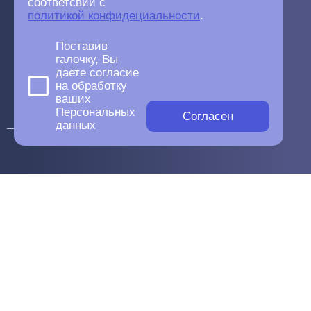
соответсвии с
политикой конфидециальности
.
Поставив
галочку, Вы
даете согласие
на обработку
ваших
Персональных
Согласен
данных
Этапы работы
1
Аудит текущей системы учета