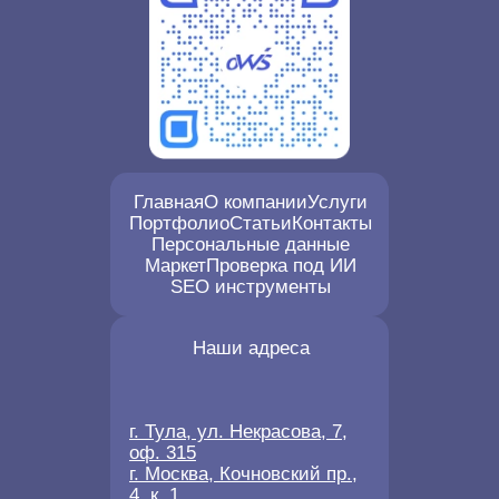
Главная
О компании
Услуги
Портфолио
Статьи
Контакты
Персональные данные
Маркет
Проверка под ИИ
SEO инструменты
Наши адреса
г. Тула, ул. Некрасова, 7,
оф. 315
г. Москва, Кочновский пр.,
4, к. 1