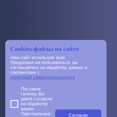
Cookies-файлы на сайте
Наш сайт использует куки.
Продолжая им пользоваться, вы
соглашаетесь на обработку данных в
соответсвии с
политикой конфидециальности
.
Поставив
галочку, Вы
даете согласие
на обработку
ваших
Персональных
Согласен