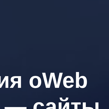
ия oWeb
s — сайты,