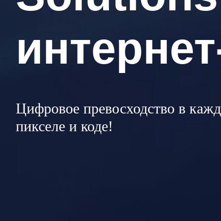
Веб-студ
Веб-студ
Веб-студ
интернет
Solution
Solution
Solution
интернет
Цифровое превосходство в каж
интернет
интернет
пикселе и коде!