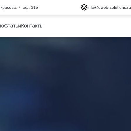
Некрасова, 7, оф. 315
info@oweb-solutions.r
ио
Статьи
Контакты