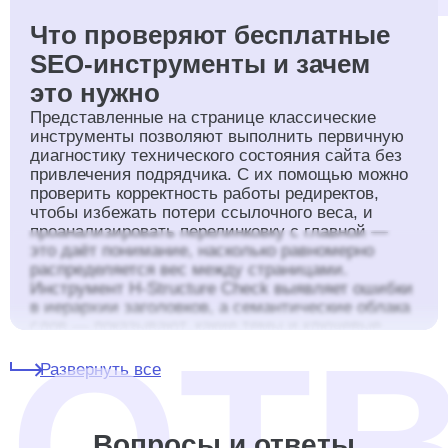
Что проверяют бесплатные
SEO-инструменты и зачем
это нужно
Представленные на странице классические
инструменты позволяют выполнить первичную
диагностику технического состояния сайта без
привлечения подрядчика. С их помощью можно
проверить корректность работы редиректов,
чтобы избежать потери ссылочного веса, и
проанализировать перелинковку с главной —
это даёт понимание, насколько равномерно
распределяется вес между страницами.
Инструмент H-Structure Check выявляет ошибки
в иерархии заголовков, а семантические облака
слов — показывают, какие темы и ключевые
фразы преобладают на странице. Сравнение
двух семантических облак помогает быстро
Развернуть все
оценить разницу в контентной стратегии с
конкурентом. Анализ полезного контента
вычисляет долю уникального текста
Вопросы и ответы
относительно шаблонных блоков, а SEO Радар