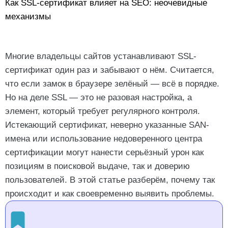
Как SSL-сертификат влияет на SEO: неочевидные
механизмы
Истекающий сертификат: тихая катастрофа
Многие владельцы сайтов устанавливают SSL-
Неправильный SAN: когда сертификат не
сертификат один раз и забывают о нём. Считается,
покрывает все домены
что если замок в браузере зелёный — всё в порядке.
Как проверить SSL-сертификат: практическая
Но на деле SSL — это не разовая настройка, а
инструкция
Недоверенный центр сертификации: скрытая
элемент, который требует регулярного контроля.
угроза
Истекающий сертификат, неверно указанные SAN-
Шаг 1. Проверьте срок действия и центр выдачи
имена или использование недоверенного центра
Шаг 2. Проверьте SAN-имена
сертификации могут нанести серьёзный урон как
Что делать, если проблема найдена
позициям в поисковой выдаче, так и доверию
Шаг 3. Проверьте цепочку сертификатов
Проблема: истекает срок
пользователей. В этой статье разберём, почему так
Шаг 4. Проверьте, не отозван ли сертификат
происходит и как своевременно выявить проблемы.
Проблема: неполный SAN
Проблема: недоверенный центр
Профилактика: как не допустить проблем с SSL