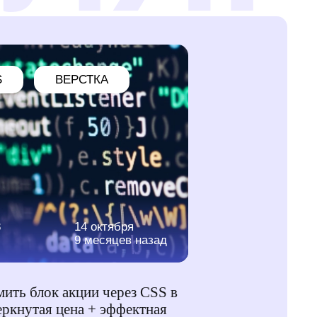
S
ВЕРСТКА
8
14 октября
9 месяцев назад
ить блок акции через CSS в
еркнутая цена + эффектная