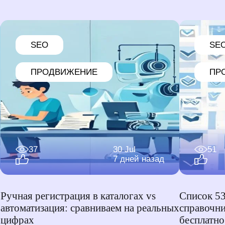
SEO
SE
ПРОДВИЖЕНИЕ
ПР
37
30 Jul
51
7 дней назад
Ручная регистрация в каталогах vs
Список 53
автоматизация: сравниваем на реальных
справочни
цифрах
бесплатно