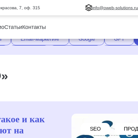
Некрасова, 7, оф. 315
info@oweb-solutions.r
ио
Статьи
Контакты
в
Email-маркетинг
Google
GPT
Продажи
Продвижение
Создание 
 Яндекса
Яндекс
Яндекс.Вебмастер
O»
такое и как
яют на
SEO
ПРО