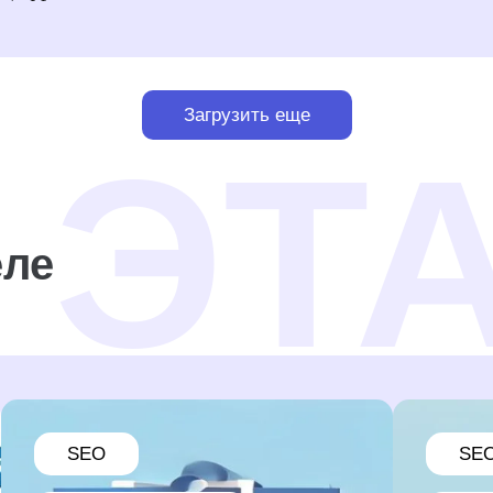
Загрузить еще
еле
SEO
SE