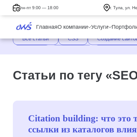
пн-пт 9:00 — 18:00
г. Тула, ул. 
Главная
О компании
Услуги
Портфол
Все статьи
CSS
Cоздание сайто
Верстка
Обучение
Оптимизация
Ускорение сайта
Факторы ранжирования
Статьи по тегу «SE
Citation building: что это 
ссылки из каталогов вли