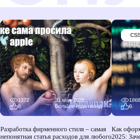
CS
1372
31 мая 2025
186
Больше года назад
8
6
Разработка фирменного стиля – самая
Как оформ
непонятная статья расходов для любого
2025: Зач