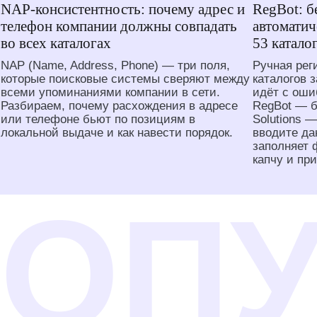
NAP-консистентность: почему адрес и
RegBot: б
телефон компании должны совпадать
автоматич
во всех каталогах
53 катало
NAP (Name, Address, Phone) — три поля,
Ручная рег
которые поисковые системы сверяют между
каталогов 
всеми упоминаниями компании в сети.
идёт с оши
Разбираем, почему расхождения в адресе
RegBot — 
или телефоне бьют по позициям в
Solutions —
локальной выдаче и как навести порядок.
вводите да
заполняет 
капчу и пр