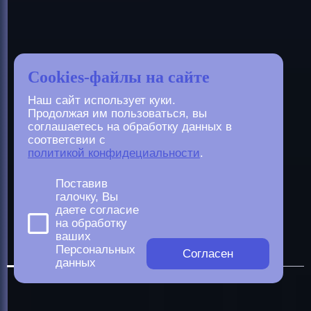
Cookies-файлы на сайте
Наш сайт использует куки.
Продолжая им пользоваться, вы
соглашаетесь на обработку данных в
соответсвии с
политикой конфидециальности
.
Поставив
галочку, Вы
даете согласие
на обработку
ваших
Персональных
Согласен
данных