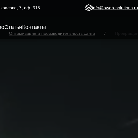
Некрасова, 7, оф. 315
info@oweb-solutions.r
ио
Статьи
Контакты
Оптимизация и производительность сайта
Превращени
флайн, push)