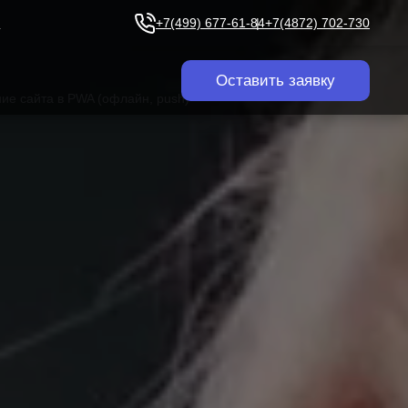
u
+7(499) 677-61-84
+7(4872) 702-730
Оставить заявку
е сайта в PWA (офлайн, push)