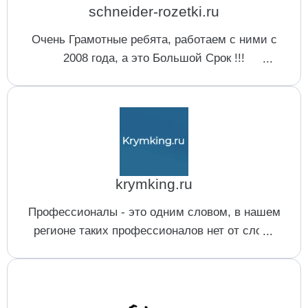
schneider-rozetki.ru
Очень Грамотные ребята, работаем с ними с
2008 года, а это Большой Срок !!!
Ответственный коллектив, приемлемые цены.
Отдельное спасибо Асееву Роману !!!
Рейтинг агентств по техподдержке
сайтов компаний
krymking.ru
Профессионалы - это одним словом, в нашем
регионе таких профессионалов нет от слова
совсем. Обратились удаленно и не прогадали.
Спасибо ребятам