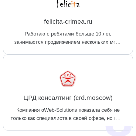
felicita-crimea.ru
Рейтинг SEO-компаний,
Работаю с ребятами больше 10 лет,
специализирующихся на
занимаются продвижением нескольких моих
поисковом продвижении порталов
интернет магазинов, за это время проявляют
себя хорошими профессионалами,
внедряющими все время новые подходы в
продвижение.
ЦРД консалтинг (crd.moscow)
Компания oWeb-Solutions показала себя не
только как специалиста в своей сфере, но и как
отличного партнера. Всегда оперативные
решения возникающих вопросов.