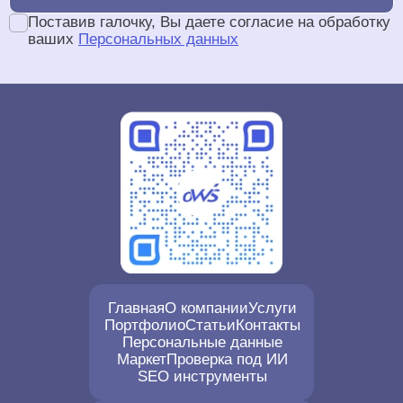
Поставив галочку, Вы даете согласие на обработку
Золотой партнер
ваших
Персональных данных
Золотой партнер Битрикс
Главная
О компании
Услуги
Портфолио
Статьи
Контакты
Персональные данные
Маркет
Проверка под ИИ
SEO инструменты
SEO (поисковое продвижение):