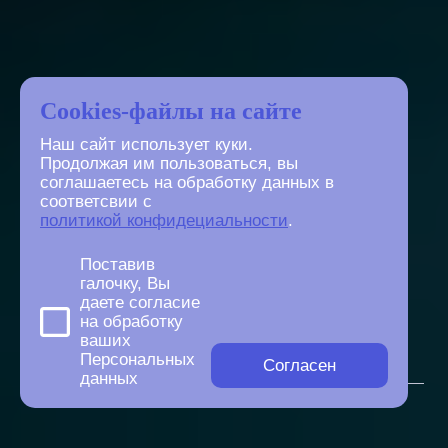
Cookies-файлы на сайте
Наш сайт использует куки.
Продолжая им пользоваться, вы
соглашаетесь на обработку данных в
соответсвии с
политикой конфидециальности
.
Поставив
галочку, Вы
даете согласие
на обработку
ваших
Персональных
Согласен
данных