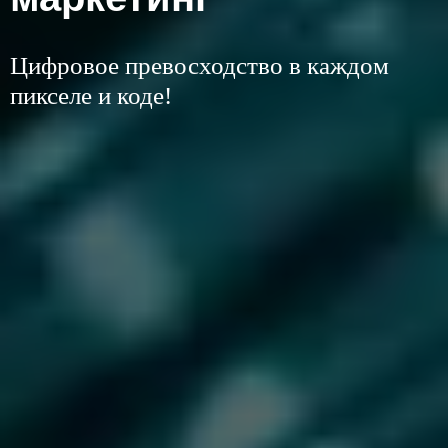
Цифровое превосходство в каждом
Покори вершину поисковых
пикселе и коде!
результатов!