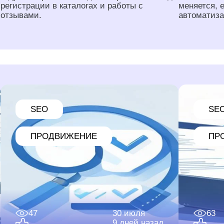
регистрации в каталогах и работы с
меняется, 
отзывами.
автоматиза
SEO
SE
ПРОДВИЖЕНИЕ
ПР
47
30 июля
63
9 дней назад