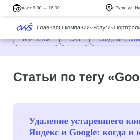
пн-пт 9:00 — 18:00
г. Тула, ул. 
Главная
О компании
Услуги
Портфол
Все статьи
CSS
Cоздание сайто
Верстка
Обучение
Оптимизация
Ускорение сайта
Факторы ранжирования
Статьи по тегу «Goo
Удаление устаревшего кон
Яндекс и Google: когда и 