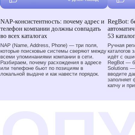
NAP-консистентность: почему адрес и
RegBot: б
телефон компании должны совпадать
автоматич
во всех каталогах
53 катало
NAP (Name, Address, Phone) — три поля,
Ручная рег
которые поисковые системы сверяют между
каталогов 
всеми упоминаниями компании в сети.
идёт с оши
Разбираем, почему расхождения в адресе
RegBot — 
или телефоне бьют по позициям в
Solutions —
локальной выдаче и как навести порядок.
вводите да
заполняет 
капчу и пр