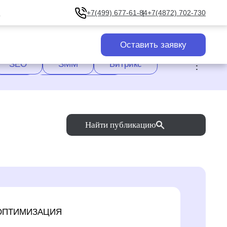
u
+7(499) 677-61-84
+7(4872) 702-730
Оставить заявку
.
SEO
SMM
Битрикс
сайта
Уникализация
Яндекс.Дзен
Яндекс.Директ
Найти публикацию
ОПТИМИЗАЦИЯ