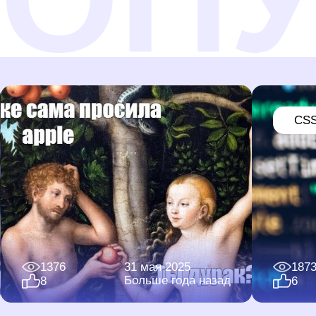
CS
1376
31 мая 2025
187
Больше года назад
8
6