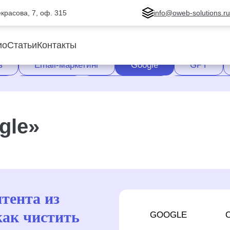
Некрасова, 7, оф. 315
info@oweb-solutions.r
ио
Статьи
Контакты
в
Email-маркетинг
Google
GPT
Продажи
Продвижение
Создание 
 Яндекса
Яндекс
Яндекс.Вебмастер
gle»
тента из
как чистить
GOOGLE