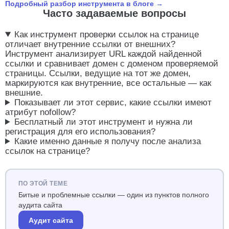
Подробный разбор инструмента в блоге →
пользовательские ссылки (комментарии,
Часто задаваемые вопросы
форумы), чтобы не делиться авторитетом
страницы с непроверенными источниками.
Как инструмент проверки ссылок на странице
Зачем считать
отличает внутренние ссылки от внешних?
Инструмент анализирует URL каждой найденной
соотношение внутренних и
ссылки и сравнивает домен с доменом проверяемой
внешних ссылок
страницы. Ссылки, ведущие на тот же домен,
маркируются как внутренние, все остальные — как
Здоровая страница обычно содержит заметно
внешние.
больше внутренних ссылок, чем внешних, —
Показывает ли этот сервис, какие ссылки имеют
это признак того, что сайт активно перелинкован
атрибут nofollow?
и удерживает вес внутри домена. Резкий
Бесплатный ли этот инструмент и нужна ли
перекос в сторону внешних ссылок, особенно
регистрация для его использования?
без nofollow, стоит проверить: не размещены ли
Какие именно данные я получу после анализа
на странице непроверенные партнёрские блоки
ссылок на странице?
или следы взлома (спам-ссылки, вставленные в
код без ведома владельца).
Как использовать
ПО ЭТОЙ ТЕМЕ
результаты
Битые и проблемные ссылки — один из пунктов полного
аудита сайта
Инструмент делит все найденные ссылки на
Аудит сайта
внутренние и внешние и отдельно помечает