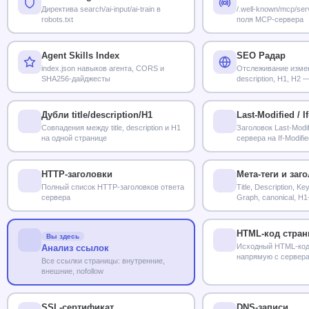
Директива search/ai-input/ai-train в
/.well-known/mcp/ser
robots.txt
поля MCP-сервера
Agent Skills Index
SEO Радар
index.json навыков агента, CORS и
Отслеживание измене
SHA256-дайджесты
description, H1, H2 
Дубли title/description/H1
Last-Modified / I
Совпадения между title, description и H1
Заголовок Last-Modif
на одной странице
сервера на If-Modifi
HTTP-заголовки
Мета-теги и заг
Полный список HTTP-заголовков ответа
Title, Description, K
сервера
Graph, canonical, H1
HTML-код стра
Вы здесь
Исходный HTML-код
Анализ ссылок
напрямую с сервер
Все ссылки страницы: внутренние,
внешние, nofollow
SSL-сертификат
DNS-записи