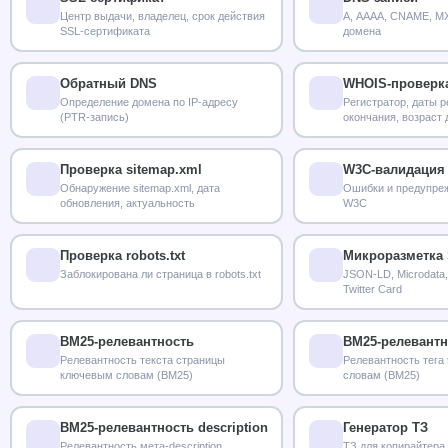
Центр выдачи, владелец, срок действия
A, AAAA, CNAME, MX
SSL-сертификата
домена
Обратный DNS
WHOIS-проверк
Определение домена по IP-адресу
Регистратор, даты р
(PTR-запись)
окончания, возраст
Проверка sitemap.xml
W3C-валидация
Обнаружение sitemap.xml, дата
Ошибки и предупреж
обновления, актуальность
W3C
Проверка robots.txt
Микроразметка 
Заблокирована ли страница в robots.txt
JSON-LD, Microdata,
Twitter Card
BM25-релевантность
BM25-релевантно
Релевантность текста страницы
Релевантность тега 
ключевым словам (BM25)
словам (BM25)
BM25-релевантность description
Генератор ТЗ
Релевантность мета-description
ТЗ для копирайтера 