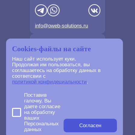
info@oweb-solutions.ru
Контактные телефоны
Cookies-файлы на сайте
Наш сайт использует куки.
Продолжая им пользоваться, вы
соглашаетесь на обработку данных в
соответсвии с
+7(4872) 702-730
политикой конфидециальности
.
+7(499) 677-61-84
Поставив
галочку, Вы
даете согласие
на обработку
ваших
©
2007-2026
Персональных
oWeb Solutions.ru.
Согласен
данных
All right reserved.