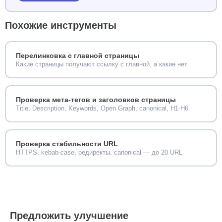
nofollow. Для полноценного SEO-аудита
перелинковки полезно сравнить эти данные с
картой сайта: ссылается ли страница на
Похожие инструменты
ключевые разделы, нет ли ссылок на
несуществующие страницы или случайно
оставленных тестовых доменов.
Перелинковка с главной страницы
Какие страницы получают ссылку с главной, а какие нет
Проверка мета-тегов и заголовков страницы
Title, Description, Keywords, Open Graph, canonical, H1-H6
Проверка стабильности URL
HTTPS, kebab-case, редиректы, canonical — до 20 URL
Предложить улучшение