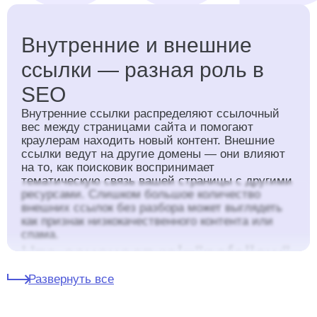
Внутренние и внешние
ссылки — разная роль в
SEO
Внутренние ссылки распределяют ссылочный
вес между страницами сайта и помогают
краулерам находить новый контент. Внешние
ссылки ведут на другие домены — они влияют
на то, как поисковик воспринимает
тематическую связь вашей страницы с другими
ресурсами. Слишком большое количество
внешних ссылок без разбора может выглядеть
как признак низкокачественного контента или
спама.
Что означает rel="nofollow"
Атрибут
rel="nofollow"
сообщает поисковику не
Развернуть все
передавать ссылочный вес по этой ссылке и не
учитывать её как рекомендацию. Обычно
nofollow ставят на рекламные, партнёрские или