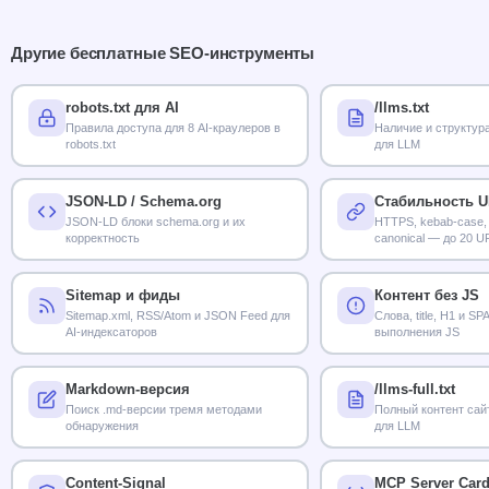
Другие бесплатные SEO-инструменты
robots.txt для AI
/llms.txt
Правила доступа для 8 AI-краулеров в
Наличие и структура 
robots.txt
для LLM
JSON-LD / Schema.org
Стабильность 
JSON-LD блоки schema.org и их
HTTPS, kebab-case,
корректность
canonical — до 20 U
Sitemap и фиды
Контент без JS
Sitemap.xml, RSS/Atom и JSON Feed для
Слова, title, H1 и S
AI-индексаторов
выполнения JS
Markdown-версия
/llms-full.txt
Поиск .md-версии тремя методами
Полный контент сай
обнаружения
для LLM
Content-Signal
MCP Server Car