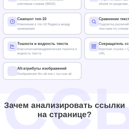
ключевым словам (BM25)
объём по разделам,
LSI
Снапшот топ-10
Сравнение текс
Изменения в топ-10 Яндекса между
Подсветка различий
проверками
текстами по словам
Тошнота и водность текста
Сокращатель с
Классическая/академическая тошнота и
Короткая ссылка + 
водность текста
URL
Alt-атрибуты изображений
Изображения без alt или с пустым alt
Зачем анализировать ссылки
на странице?