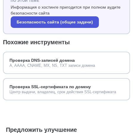
ПО ЭТОЙ ТЕМЕ
панель управления VPS/сервером или заявку в
поддержку, поскольку обратная зона
Информация о хостинге пригодится при полном аудите
контролируется владельцем IP-диапазона, а не
безопасности сайта
владельцем домена.
Безопасность сайта (общие задачи)
Похожие инструменты
Проверка DNS-записей домена
A, AAAA, CNAME, MX, NS, TXT записи домена
Проверка SSL-сертификата по домену
Центр выдачи, владелец, срок действия SSL-сертификата
Предложить улучшение