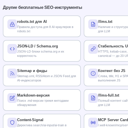
Другие бесплатные SEO-инструменты
robots.txt для AI
/llms.txt
Правила доступа для 8 AI-краулеров в
Наличие и структура 
robots.txt
для LLM
JSON-LD / Schema.org
Стабильность 
JSON-LD блоки schema.org и их
HTTPS, kebab-case,
корректность
canonical — до 20 U
Sitemap и фиды
Контент без JS
Sitemap.xml, RSS/Atom и JSON Feed для
Слова, title, H1 и S
AI-индексаторов
выполнения JS
Markdown-версия
/llms-full.txt
Поиск .md-версии тремя методами
Полный контент сай
обнаружения
для LLM
Content-Signal
MCP Server Car
Директива search/ai-input/ai-train в
/.well-known/mcp/ser