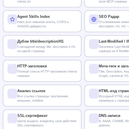
robots.txt
поля MCP-сервера
Agent Skills Index
SEO Радар
index.json навыков агента, CORS и
Отслеживание измене
SHA256-дайджесты
description, H1, H2 
Дубли title/description/H1
Last-Modified / I
Совпадения между title, description и H1
Заголовок Last-Modif
на одной странице
сервера на If-Modifi
HTTP-заголовки
Мета-теги и заг
Полный список HTTP-заголовков ответа
Title, Description, K
сервера
Graph, canonical, H1
Анализ ссылок
HTML-код стра
Все ссылки страницы: внутренние,
Исходный HTML-код
внешние, nofollow
напрямую с сервер
SSL-сертификат
DNS-записи
Центр выдачи, владелец, срок действия
A, AAAA, CNAME, MX
SSL-сертификата
домена