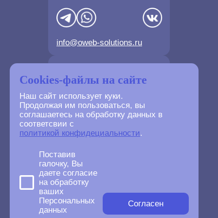
info@oweb-solutions.ru
Контактные телефоны
Cookies-файлы на сайте
Наш сайт использует куки.
Продолжая им пользоваться, вы
соглашаетесь на обработку данных в
соответсвии с
+7(4872) 702-730
политикой конфидециальности
.
+7(499) 677-61-84
Поставив
галочку, Вы
даете согласие
на обработку
ваших
©
2007-2026
Персональных
oWeb Solutions.ru.
Согласен
данных
All right reserved.