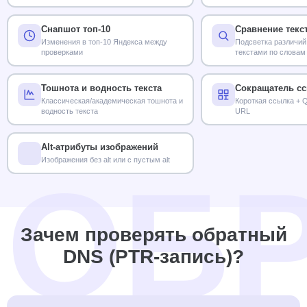
LSI
Снапшот топ-10
Сравнение текс
Изменения в топ-10 Яндекса между
Подсветка различий
проверками
текстами по словам
Тошнота и водность текста
Сокращатель с
Классическая/академическая тошнота и
Короткая ссылка + 
водность текста
URL
Alt-атрибуты изображений
Изображения без alt или с пустым alt
Зачем проверять обратный
DNS (PTR-запись)?