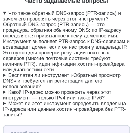
Часто задаваемые вопросы
базовых проверок анти-спам фильтров — без
PTR почтовый сервер выглядит подозрительно,
Что такое обратный DNS-запрос (PTR-запись) и
даже если содержимое писем безупречно.
зачем его проверять через этот инструмент?
Что ещё показывает
Обратный DNS-запрос (PTR-запись) — это
процедура, обратная обычному DNS: по IP-адресу
обратный DNS
определяется привязанное к нему доменное имя.
PTR-запись часто раскрывает хостинг-
Инструмент выполняет PTR-запрос к DNS-серверам и
провайдера или дата-центр, которому
возвращает домен, если он настроен у владельца IP.
принадлежит IP-адрес, — по характерному
Это нужно для проверки репутации почтовых
шаблону имени (например, содержащему
серверов (многие почтовые системы требуют
название облачного провайдера). Это полезно
наличие PTR), идентификации хостинг-провайдера
при диагностике: сайт медленно отвечает —
или диагностики сети.
можно быстро понять, на чьей инфраструктуре
Бесплатен ли инструмент «Обратный просмотр
он физически размещён.
DNS» и требуется ли регистрация для его
Если PTR-запись не
использования?
Какой IP-адрес можно проверить через этот
настроена
инструмент — только IPv4 или также IPv6?
Может ли этот инструмент определить владельца
Если сайт использует собственный почтовый
IP-адреса или данные хостинг-провайдера без PTR-
сервер (не сторонний сервис вроде Yandex.Mail
записи?
для домена), стоит запросить у хостинг-
провайдера настройку PTR-записи для IP-
адреса сервера — обычно это делается через