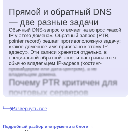
Прямой и обратный DNS
— две разные задачи
Обычный DNS-запрос отвечает на вопрос «какой
IP у этого домена». Обратный запрос (PTR,
pointer record) решает противоположную задачу:
«какое доменное имя привязано к этому IP-
адресу». Эти записи хранятся отдельно, в
специальной обратной зоне, и настраиваются
обычно владельцем IP-адреса (хостинг-
провайдером или дата-центром), а не
владельцем домена.
Почему PTR критичен для
почтовых серверов
Большинство современных почтовых систем
(Gmail, Yandex, Mail.ru) проверяют наличие
Развернуть все
корректной PTR-записи у IP-адреса, с которого
приходит письмо, и при её отсутствии резко
повышают вероятность попадания письма в
Подробный разбор инструмента в блоге →
спам или прямого отклонения. Это одна из