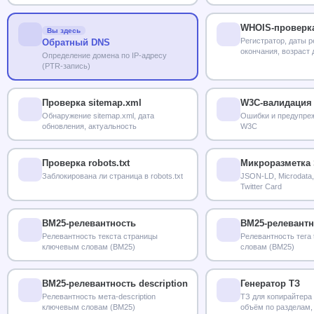
WHOIS-проверк
Вы здесь
Регистратор, даты р
Обратный DNS
окончания, возраст
Определение домена по IP-адресу
(PTR-запись)
Проверка sitemap.xml
W3C-валидация
Обнаружение sitemap.xml, дата
Ошибки и предупреж
обновления, актуальность
W3C
Проверка robots.txt
Микроразметка 
Заблокирована ли страница в robots.txt
JSON-LD, Microdata,
Twitter Card
BM25-релевантность
BM25-релевантно
Релевантность текста страницы
Релевантность тега 
ключевым словам (BM25)
словам (BM25)
BM25-релевантность description
Генератор ТЗ
Релевантность мета-description
ТЗ для копирайтера 
ключевым словам (BM25)
объём по разделам,