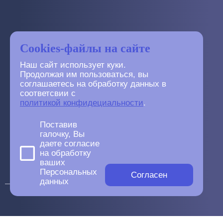
Cookies-файлы на сайте
Наш сайт использует куки.
Продолжая им пользоваться, вы
соглашаетесь на обработку данных в
соответсвии с
политикой конфидециальности
.
Поставив
галочку, Вы
даете согласие
на обработку
ваших
Персональных
Согласен
данных