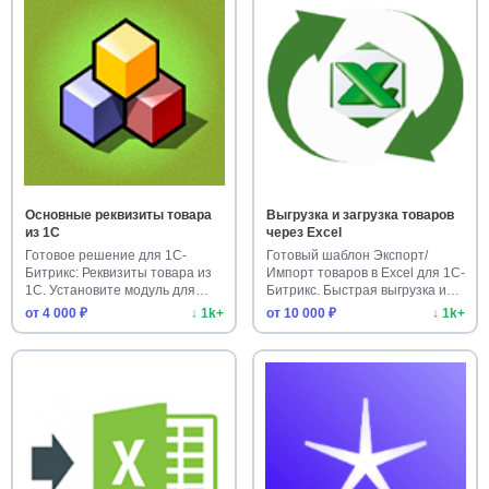
Основные реквизиты товара
Выгрузка и загрузка товаров
из 1С
через Excel
Готовое решение для 1С-
Готовый шаблон Экспорт/
Битрикс: Реквизиты товара из
Импорт товаров в Excel для 1С-
1С. Установите модуль для
Битрикс. Быстрая выгрузка и…
ав…
от 4 000 ₽
↓ 1k+
от 10 000 ₽
↓ 1k+