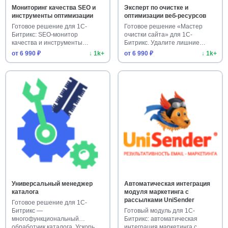
Мониторинг качества SEO и
Эксперт по очистке и
инструменты оптимизации
оптимизации веб-ресурсов
Готовое решение для 1С-
Готовое решение «Мастер
Битрикс: SEO-монитор
очистки сайта» для 1С-
качества и инструменты
Битрикс. Удалите лишние
оптимизации. …
данные и у…
от 6 990 ₽
↓ 1k+
от 6 990 ₽
↓ 1k+
Универсальный менеджер
Автоматическая интеграция
каталога
модуля маркетинга с
рассылками UniSender
Готовое решение для 1С-
Битрикс —
Готовый модуль для 1С-
многофункциональный
Битрикс: автоматическая
обработчик каталога. Ускорь…
интеграция маркетинга с