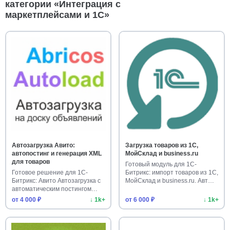
категории «Интеграция с
маркетплейсами и 1С»
Автозагрузка Авито:
Загрузка товаров из 1С,
автопостинг и генерация XML
МойСклад и business.ru
для товаров
Готовый модуль для 1С-
Готовое решение для 1С-
Битрикс: импорт товаров из 1С,
Битрикс: Авито Автозагрузка с
МойСклад и business.ru. Авт…
автоматическим постингом
то…
от 4 000 ₽
↓ 1k+
от 6 000 ₽
↓ 1k+