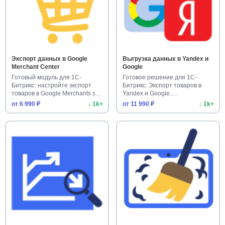
Экспорт данных в Google
Выгрузка данных в Yandex и
Merchant Center
Google
Готовый модуль для 1С-
Готовое решение для 1С-
Битрикс: настройте экспорт
Битрикс: Экспорт товаров в
товаров в Google Merchants за
Yandex и Google.
м…
Автоматизируй…
от 6 990 ₽
↓ 1k+
от 11 990 ₽
↓ 1k+