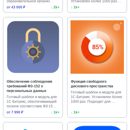
образовательной организ…
Установлен более 1000 раз.
Улучш…
от 43 000 ₽
↓ 2k+
↓ 1k+
Обеспечение соблюдения
Функция свободного
требований ФЗ-152 о
дискового пространства
персональных данных
Готовый шаблон и модули для
Готовый шаблон и модуль для
1С-Битрикс. Установлен более
1С-Битрикс, обеспечивающий
1000 раз. Подходит для …
полное соответствие ФЗ-15…
от 7 990 ₽
↓ 1k+
↓ 1k+