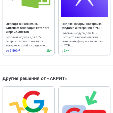
Экспорт в Excel из 1С-
Яндекс Товары: настройка
Битрикс: генерация каталога
фидов и интеграция с YCP
и прайс-листов
Готовый модуль для 1С-
Готовый модуль для 1С-
Битрикс: автоматическая
Битрикс: экспорт каталога
генерация фидов и интеграция
товаров в Excel и создание
с YCP…
прайс…
от 3 500 ₽
↓ 1k+
↓ 1k+
Другие решения от «АКРИТ»