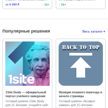
UniSender.…
от 6 990 ₽
↓ 1k+
↓ 1k+
Популярные решения
Весь каталог
1Site.Study — официальный
Функция плавного перехода в
портал учебного заведения
начало страницы
Готовый шаблон 1Site.Study
Готовый шаблон «Возврат
для 1С-Битрикс: создайте сайт
наверх» для 1С-Битрикс.