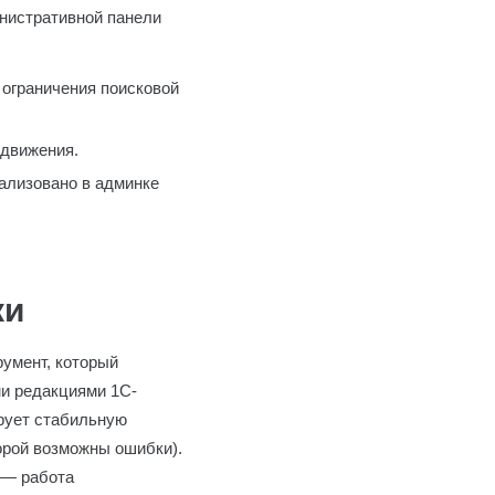
инистративной панели
 ограничения поисковой
одвижения.
ализовано в админке
ки
умент, который
и редакциями 1С-
ирует стабильную
торой возможны ошибки).
 — работа