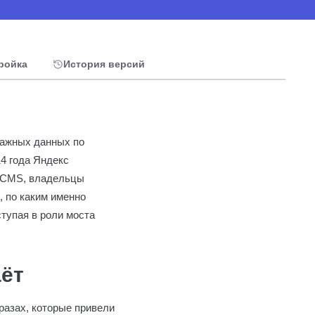
тройка
История версий
важных данных по
14 года Яндекс
и CMS, владельцы
, по каким именно
тупая в роли моста
аёт
разах, которые привели