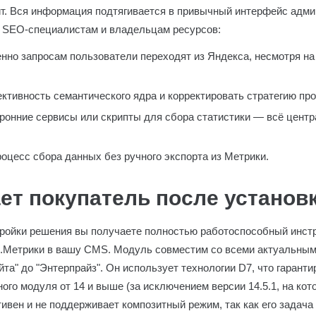
йт. Вся информация подтягивается в привычный интерфейс адм
т SEO-специалистам и владельцам ресурсов:
енно запросам пользователи переходят из Яндекса, несмотря на
тивность семантического ядра и корректировать стратегию пр
ронние сервисы или скрипты для сбора статистики — всё центр
оцесс сбора данных без ручного экспорта из Метрики.
ет покупатель после установ
тройки решения вы получаете полностью работоспособный инстр
с.Метрики в вашу CMS. Модуль совместим со всеми актуальным
айта" до "Энтерпрайз". Он использует технологии D7, что гарант
ного модуля от 14 и выше (за исключением версии 14.5.1, на ко
ивен и не поддерживает композитный режим, так как его задача