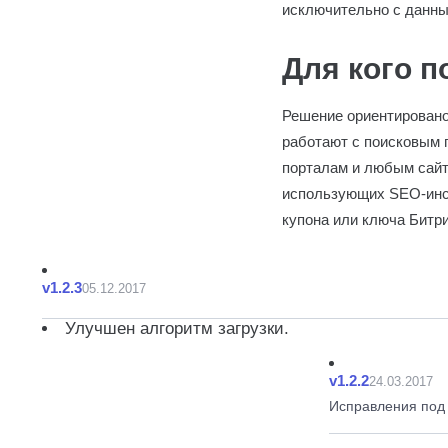
исключительно с данным
Для кого п
Решение ориентировано
работают с поисковым 
порталам и любым сайт
использующих SEO-инст
купона или ключа Битри
v1.2.3
05.12.2017
Улучшен алгоритм загрузки.
v1.2.2
24.03.2017
Исправления под 