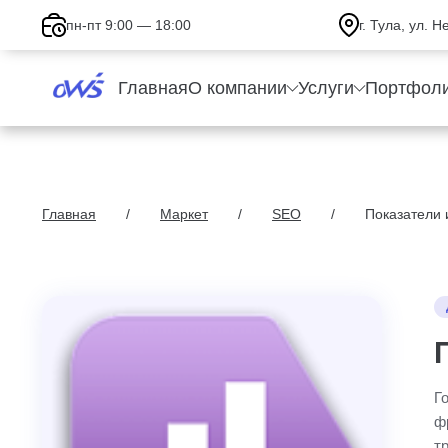
пн-пт 9:00 — 18:00
г. Тула, ул. 
Главная
О компании
Услуги
Портфол
Главная
Маркет
SEO
Показатели 
Г
ф
т