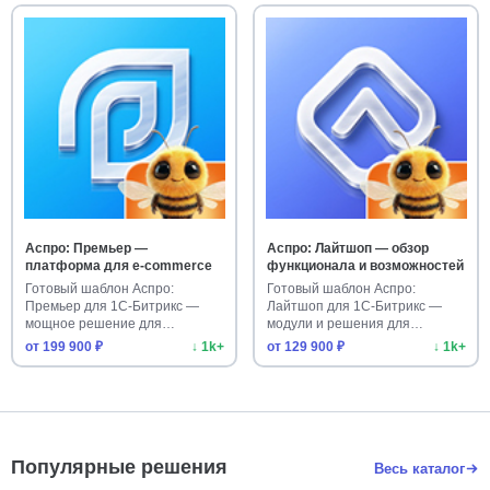
Аспро: Премьер —
Аспро: Лайтшоп — обзор
платформа для e-commerce
функционала и возможностей
Готовый шаблон Аспро:
Готовый шаблон Аспро:
Премьер для 1С-Битрикс —
Лайтшоп для 1С-Битрикс —
мощное решение для
модули и решения для
интернет-магаз…
быстрого зап…
от 199 900 ₽
↓ 1k+
от 129 900 ₽
↓ 1k+
Популярные решения
Весь каталог