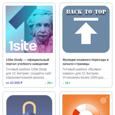
1Site.Study — официальный
Функция плавного перехода в
портал учебного заведения
начало страницы
Готовый шаблон 1Site.Study
Готовый шаблон «Возврат
для 1С-Битрикс: создайте сайт
наверх» для 1С-Битрикс.
образовательной организ…
Установлен более 1000 раз.
Улучш…
от 43 000 ₽
↓ 2k+
↓ 1k+