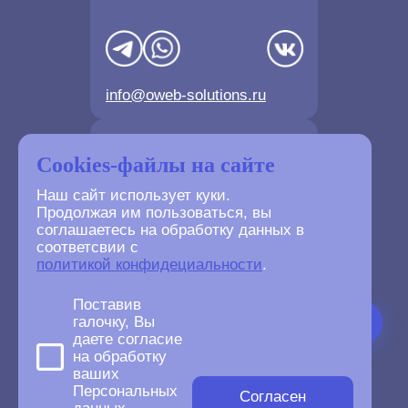
info@oweb-solutions.ru
Контактные телефоны
Cookies-файлы на сайте
Наш сайт использует куки.
Продолжая им пользоваться, вы
соглашаетесь на обработку данных в
соответсвии с
+7(4872) 702-730
политикой конфидециальности
.
+7(499) 677-61-84
Поставив
галочку, Вы
даете согласие
на обработку
ваших
©
2007-2026
Персональных
oWeb Solutions.ru.
Согласен