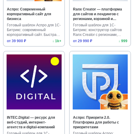
Аспро: Современный
Ranx Creator — платформа
корпоративный сайт для
для сайтов и лендингов с
бизнеса
регионами, корзиной и
оплатой
Готовый шаблон Аспро для 1С-
Готовый шаблон для 1С-
Битрикс: современный
Битрикс: конструктор сайтов
корпоративный сайт. Быстрая
Ranx Creator с регионами,
уст…
корз…
от 39 900 ₽
↓ 1k+
от 29 990 ₽
↓ 999
INTEC.Digital — ресурс для
Аспро: Приорити 2.0.
веб-студий, интернет-
Платформа для работы с
агентств и digital-компаний
приоритетами
Готовый шаблон для 1С-
Готовый шаблон Аспро: