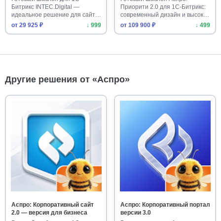
Битрикс INTEC.Digital —
Приорити 2.0 для 1С-Битрикс:
идеальное решение для сайта
современный дизайн и высокая
веб-ст…
…
от 29 925 ₽
↓ 999
от 109 900 ₽
↓ 499
Другие решения от «Аспро»
Аспро: Корпоративный сайт
Аспро: Корпоративный портал
2.0 — версия для бизнеса
версии 3.0