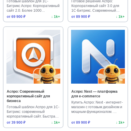
Готовый шаблон для 1С-
Готовое решение Аспро:
Битрикс Аспро: Корпоративный
Корпоративный сайт 3.0 для
сайт 2.0. Более 1000
1С-Битрикс. Современный
установо…
шаблон…
от 69 900 ₽
↓ 1k+
от 89 900 ₽
↓ 1k+
Аспро: Современный
Аспро: Next — платформа
корпоративный сайт для
для e-commerce
бизнеса
Купить Аспро: Next - интернет-
Готовый шаблон Аспро для 1С-
магазин с готовым дизайном и
Битрикс: современный
мощным функционалом. …
корпоративный сайт. Быстрая
уст…
от 39 900 ₽
↓ 1k+
от 89 900 ₽
↓ 1k+