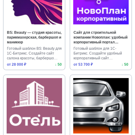
BS: Beauty — студия красоты,
Сайт для строительной
парикмахерская, барбершоп и
компании Новоплан: удобный
маникюр
корпоративный портал
застройщика
Готовый шаблон BS: Beauty для
Готовый шаблон для 1С-
1С-Битрикс. Создайте сайт
Битрикс. Создайте удобный
салона красоты, барбершо…
корпоративный сайт
застройщика с…
от 28 000 ₽
↓ 50
от 53 700 ₽
↓ 50