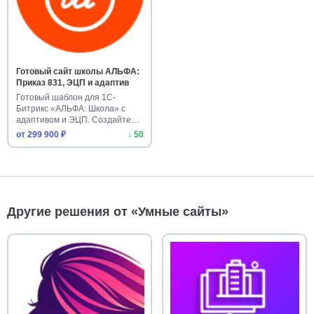
Готовый сайт школы АЛЬФА:
Приказ 831, ЭЦП и адаптив
Готовый шаблон для 1С-
Битрикс «АЛЬФА: Школа» с
адаптивом и ЭЦП. Создайте
сайт уч…
от 299 900 ₽
↓ 50
Другие решения от «Умные сайты»