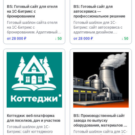
BS: Готовый сайт для отеля
BS: Готовый сайт для
на 1С-Битрикс с
автосервиса —
бронированием
профессиональное решение
Готовый шаблон сайта отеля
Готовый шаблон для 1С-
на 1С-Битрикс с
Битрикс: сайт автосервиса с
бронированием. Адаптивный
адаптивным дизайном.
дизайн, раб…
Установит…
от 28 000 ₽
↓ 50
от 28 000 ₽
↓ 50
Коттеджи: веб-платформа
BS: Производственный сайт
для поселков, дач и участков
завода по выпуску
оборудования, материалов и
Готовый шаблон для 1С-
техники
Битрикс: сайт коттеджного
Готовый шаблон сайта для 1С-