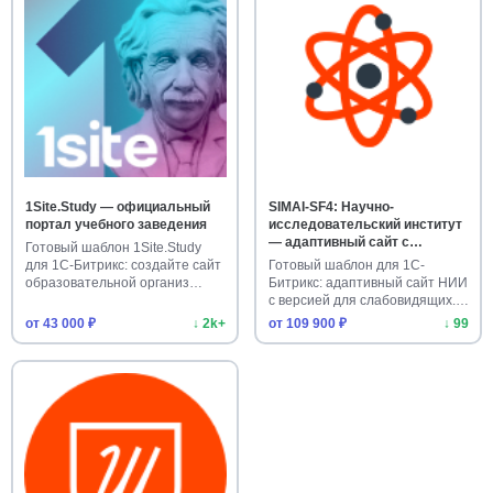
1Site.Study — официальный
SIMAI-SF4: Научно-
портал учебного заведения
исследовательский институт
— адаптивный сайт с
Готовый шаблон 1Site.Study
режимом для слабовидящих
для 1С-Битрикс: создайте сайт
Готовый шаблон для 1С-
образовательной организ…
Битрикс: адаптивный сайт НИИ
с версией для слабовидящих.
К…
от 43 000 ₽
↓ 2k+
от 109 900 ₽
↓ 99