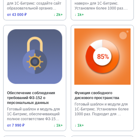
для 1С-Битрикс: создайте сайт
наверх» для 1С-Битрикс.
образовательной организ…
Установлен более 1000 раз.
Улучш…
от 43 000 ₽
↓ 2k+
↓ 1k+
Обеспечение соблюдения
Функция свободного
требований ФЗ-152 о
дискового пространства
персональных данных
Готовый шаблон и модули для
Готовый шаблон и модуль для
1С-Битрикс. Установлен более
1С-Битрикс, обеспечивающий
1000 раз. Подходит для …
полное соответствие ФЗ-15…
от 7 990 ₽
↓ 1k+
↓ 1k+