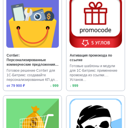
Сотбит:
Активация промокода по
Персонализированные
ссылке
коммерческие предложения
Готовые шаблоны и модули
для клиентов
Готовое решение Сотбит для
для 1С-Битрикс: применение
1С-Битрикс: создавайте
промокода из ссылки.
персонализированные КП для
Установ…
кли…
от 79 900 ₽
↓ 999
↓ 999