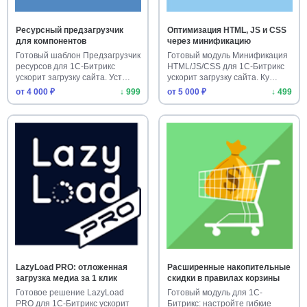
Ресурсный предзагрузчик
Оптимизация HTML, JS и CSS
для компонентов
через минификацию
Готовый шаблон Предзагрузчик
Готовый модуль Минификация
ресурсов для 1С-Битрикс
HTML/JS/CSS для 1С-Битрикс
ускорит загрузку сайта. Уст…
ускорит загрузку сайта. Ку…
от 4 000 ₽
↓ 999
от 5 000 ₽
↓ 499
LazyLoad PRO: отложенная
Расширенные накопительные
загрузка медиа за 1 клик
скидки в правилах корзины
Готовое решение LazyLoad
Готовый модуль для 1С-
PRO для 1С-Битрикс ускорит
Битрикс: настройте гибкие