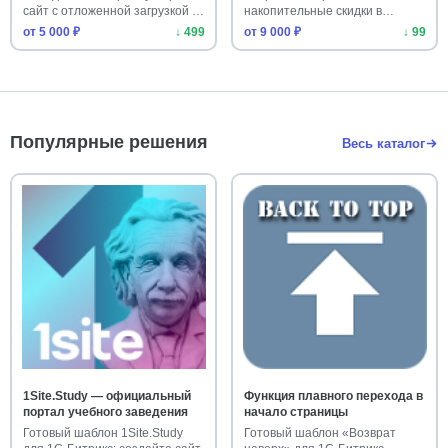
сайт с отложенной загрузкой …
накопительные скидки в
правилах …
от 5 000 ₽
↓ 499
от 9 000 ₽
↓ 99
Популярные решения
Весь каталог
1Site.Study — официальный
Функция плавного перехода в
портал учебного заведения
начало страницы
Готовый шаблон 1Site.Study
Готовый шаблон «Возврат