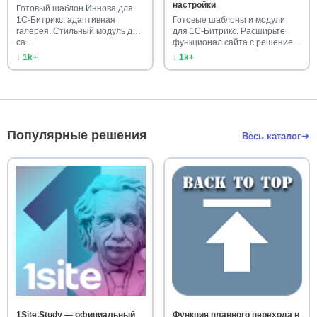
настройки
Готовый шаблон Иннова для
1С-Битрикс: адаптивная
Готовые шаблоны и модули
галерея. Стильный модуль для
для 1С-Битрикс. Расширьте
са…
функционал сайта с решением
А…
↓ 1k+
↓ 1k+
Популярные решения
Весь каталог
1Site.Study — официальный
Функция плавного перехода в