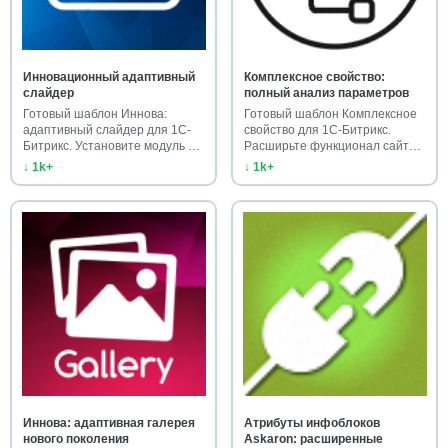
Инновационный адаптивный
Комплексное свойство:
слайдер
полный анализ параметров
Готовый шаблон Иннова:
Готовый шаблон Комплексное
адаптивный слайдер для 1С-
свойство для 1С-Битрикс.
Битрикс. Установите модуль и
Расширьте функционал сайта
ул…
г…
↓ 1k+
↓ 1k+
Иннова: адаптивная галерея
Атрибуты инфоблоков
нового поколения
Askaron: расширенные