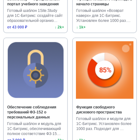
портал учебного заведения
начало страницы
Готовый шаблон 1Site.Study
Готовый шаблон «Возврат
для 1С-Битрикс: создайте сайт
наверх» для 1С-Битрикс.
образовательной организ…
Установлен более 1000 раз.
Улучш…
от 43 000 ₽
↓ 2k+
↓ 1k+
Обеспечение соблюдения
Функция свободного
требований ФЗ-152 о
дискового пространства
персональных данных
Готовый шаблон и модули для
Готовый шаблон и модуль для
1С-Битрикс. Установлен более
1С-Битрикс, обеспечивающий
1000 раз. Подходит для …
полное соответствие ФЗ-15…