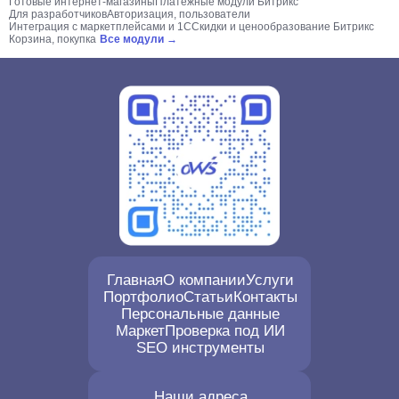
Готовые интернет-магазины
Платежные модули Битрикс
Для разработчиков
Авторизация, пользователи
Интеграция с маркетплейсами и 1С
Скидки и ценообразование Битрикс
Корзина, покупка
Все модули →
Главная
О компании
Услуги
Портфолио
Статьи
Контакты
Персональные данные
Маркет
Проверка под ИИ
SEO инструменты
Наши адреса