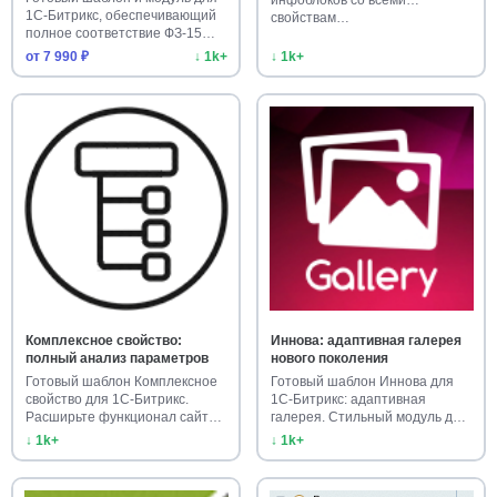
1С-Битрикс, обеспечивающий
свойствам…
полное соответствие ФЗ-15…
от 7 990 ₽
↓ 1k+
↓ 1k+
Комплексное свойство:
Иннова: адаптивная галерея
полный анализ параметров
нового поколения
Готовый шаблон Комплексное
Готовый шаблон Иннова для
свойство для 1С-Битрикс.
1С-Битрикс: адаптивная
Расширьте функционал сайта
галерея. Стильный модуль для
г…
са…
↓ 1k+
↓ 1k+