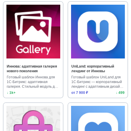
Иннова: адаптивная галерея
UniLand: корпоративный
нового поколения
лендинг от Инновы
Готовый шаблон Иннова для
Готовый шаблон UniLand для
1С-Битрикс: адаптивная
1С-Битрикс — корпоративный
галерея. Стильный модуль для
лендинг с адаптивным дизай…
са…
↓ 1k+
от 7 900 ₽
↓ 499