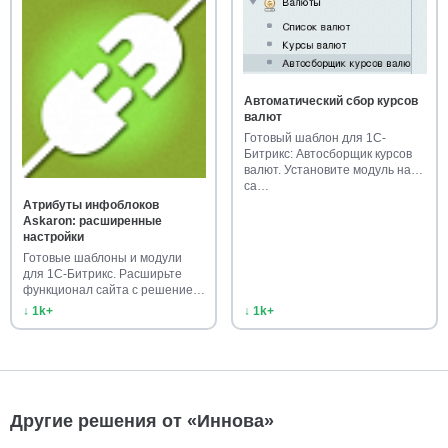
Автоматический сбор курсов
валют
Готовый шаблон для 1С-
Битрикс: Автосборщик курсов
валют. Установите модуль на
са…
Атрибуты инфоблоков
Askaron: расширенные
настройки
Готовые шаблоны и модули
для 1С-Битрикс. Расширьте
функционал сайта с решением
А…
↓ 1k+
↓ 1k+
Другие решения от «Иннова»