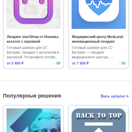
Лендинг startShop от Инновы:
Медицинский центр MedLand:
каталог с корзиной
инновационный лендинг
Готовый шаблон для 1С-
Готовый шаблон для 1С-
Битрикс: лендинг с каталогом и
Битрикс — лендинг
корзиной. Установите готово…
медицинского центра.
Адаптивный дизайн д…
от 5 900 ₽
↓ 99
от 7 900 ₽
↓ 50
Популярные решения
Весь каталог