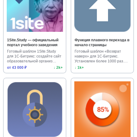
1Site.Study — официальный
Функция плавного перехода в
портал учебного заведения
начало страницы
Готовый шаблон 1Site.Study
Готовый шаблон «Возврат
для 1С-Битрикс: создайте сайт
наверх» для 1С-Битрикс.
образовательной организ…
Установлен более 1000 раз.
Улучш…
от 43 000 ₽
↓ 2k+
↓ 1k+