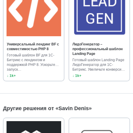
Универсальный лендинг BF с
ЛидоГенератор –
совместимостью PHP 8
профессиональный шаблон
Landing Page
Готовый шаблон BF для 1С-
Битрикс с лендингом и
Готовый шаблон Landing Page
поддержкой PHP 8. Ускорьте
ЛидоГенератор для 1С-
запуск…
Битрикс. Увеличьте конверсию
са…
↓ 1k+
↓ 1k+
Другие решения от «Savin Denis»