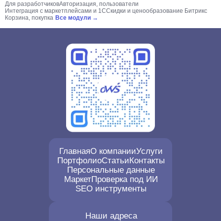
Для разработчиков
Авторизация, пользователи
Интеграция с маркетплейсами и 1С
Скидки и ценообразование Битрикс
Корзина, покупка
Все модули →
Главная
О компании
Услуги
Портфолио
Статьи
Контакты
Персональные данные
Маркет
Проверка под ИИ
SEO инструменты
Наши адреса