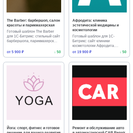
The Barber: барбершоп, салон
Афродита: клиника
красоты и парикмахерская
эстетической медицины и
косметологии
Готовый шаблон The Barber
для 1С-Битрикс: стильный сайт
Готовый шаблон для 1С-
барбершопа, парикмахерск…
Битрикс: сайт клиники
косметологии Афродита.
Адаптивный ди…
от 5 900 ₽
↓ 50
от 19 900 ₽
↓ 50
Йога: спорт, фитнес и готовое
Ремонт и обслуживание авто
решение для вашего развития
в автомастерской CAR Repair