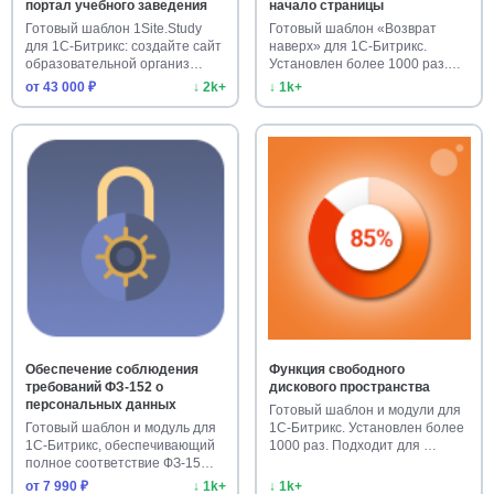
портал учебного заведения
начало страницы
Готовый шаблон 1Site.Study
Готовый шаблон «Возврат
для 1С-Битрикс: создайте сайт
наверх» для 1С-Битрикс.
образовательной организ…
Установлен более 1000 раз.
Улучш…
от 43 000 ₽
↓ 2k+
↓ 1k+
Обеспечение соблюдения
Функция свободного
требований ФЗ-152 о
дискового пространства
персональных данных
Готовый шаблон и модули для
Готовый шаблон и модуль для
1С-Битрикс. Установлен более
1С-Битрикс, обеспечивающий
1000 раз. Подходит для …
полное соответствие ФЗ-15…
от 7 990 ₽
↓ 1k+
↓ 1k+