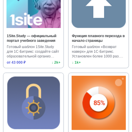
1Site.Study — официальный
Функция плавного перехода в
портал учебного заведения
начало страницы
Готовый шаблон 1Site.Study
Готовый шаблон «Возврат
для 1С-Битрикс: создайте сайт
наверх» для 1С-Битрикс.
образовательной организ…
Установлен более 1000 раз.
Улучш…
от 43 000 ₽
↓ 2k+
↓ 1k+