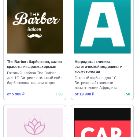
The Barber: барбершоп, салон
Афродита: клиника
красоты и парикмахерская
эстетической медицины и
косметологии
Готовый шаблон The Barber
для 1С-Битрикс: стильный сайт
Готовый шаблон для 1С-
барбершопа, парикмахерск…
Битрикс: сайт клиники
косметологии Афродита.
Адаптивный ди…
от 5 900 ₽
↓ 50
от 19 900 ₽
↓ 50