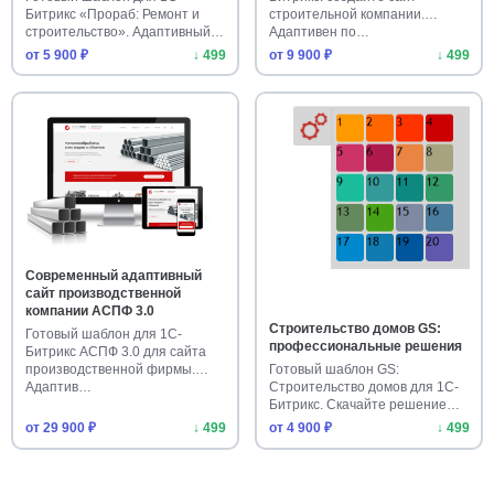
Битрикс «Прораб: Ремонт и
строительной компании.
строительство». Адаптивный
Адаптивен по…
дизай…
от 5 900 ₽
↓ 499
от 9 900 ₽
↓ 499
Современный адаптивный
сайт производственной
компании АСПФ 3.0
Строительство домов GS:
Готовый шаблон для 1С-
профессиональные решения
Битрикс АСПФ 3.0 для сайта
производственной фирмы.
Готовый шаблон GS:
Адаптив…
Строительство домов для 1С-
Битрикс. Скачайте решение
для сайт…
от 29 900 ₽
↓ 499
от 4 900 ₽
↓ 499