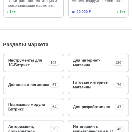
1С-Битрикс: автоматизация и
Автоматизируйте обмен това…
персонализация маркетинг…
↓ 1k+
от 20 000 ₽
↓ 1k+
Разделы маркета
Инструменты для
Для интернет-
103
130
1С-Битрикс
магазина
Готовые интернет-
Доставка и логистика
67
79
магазины
Платежные модули
Для разработчиков
64
47
Битрикс
Авторизация,
Интеграция с
29
40
пользователи
маркетплейсами и 1С