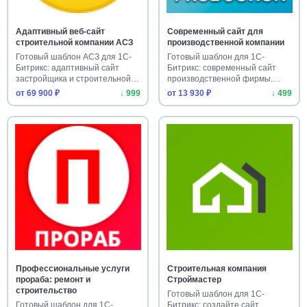
Адаптивный веб-сайт
Современный сайт для
строительной компании АСЗ
производственной компании
Готовый шаблон АСЗ для 1С-
Готовый шаблон для 1С-
Битрикс: адаптивный сайт
Битрикс: современный сайт
застройщика и строительной
производственной фирмы.
ко…
Оптимизи…
от 69 900 ₽
↓ 999
от 13 930 ₽
↓ 499
Профессиональные услуги
Строительная компания
прораба: ремонт и
Строймастер
строительство
Готовый шаблон для 1С-
Готовый шаблон для 1С-
Битрикс: создайте сайт