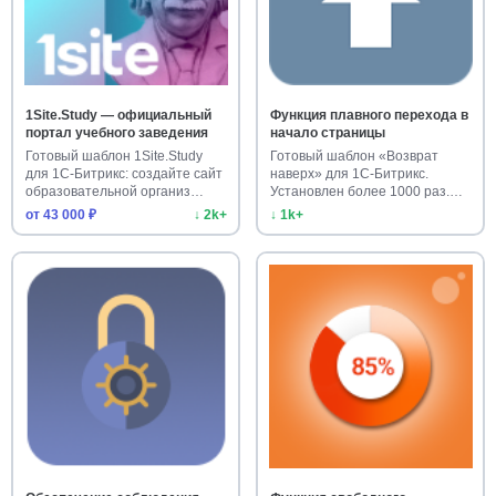
1Site.Study — официальный
Функция плавного перехода в
портал учебного заведения
начало страницы
Готовый шаблон 1Site.Study
Готовый шаблон «Возврат
для 1С-Битрикс: создайте сайт
наверх» для 1С-Битрикс.
образовательной организ…
Установлен более 1000 раз.
Улучш…
от 43 000 ₽
↓ 2k+
↓ 1k+