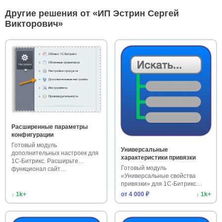
Другие решения от «ИП Эстрин Сергей
Викторович»
Расширенные параметры
конфигурации
Готовый модуль
Универсальные
дополнительных настроек для
характеристики привязки
1С-Битрикс. Расширьте
Готовый модуль
функционал сайт…
«Универсальные свойства
привязки» для 1С-Битрикс
расширяет функци…
↓ 1k+
от 4 000 ₽
↓ 1k+