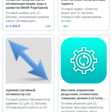
оптимизация медиа, кода и
гаджета
шрифтов (WebP, PageSpeed)
Готовый гаджет «Очистка
Готовый шаблон для 1С-
кеша» для 1С-Битрикс.
Битрикс, ускоряющий загрузку
Ускорьте сайт одним кликом.
сайта. Оптимизация
Устано…
изображени…
от 5 950 ₽
↓ 1k+
↓ 1k+
Административный
Массовое управление
оптимизатор v12
разделами, элементами,
товарами, ценами и остатками
Готовый шаблон Минимизатор
каталога
админки v12 для 1С-Битрикс.
Готовое решение для 1С-
Оптимизируйте работу в CM…
Битрикс: массовая обработка
разделов, товаров, цен и