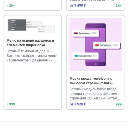
оста…
↓ 1k+
от 3 490 ₽
↓ 1k+
Меню на основе разделов и
элементов инфоблока
Готовый компонент для 1С-
Битрикс: создает пункты меню
из элементов и разделов ин…
Маска ввода телефона с
выбором страны (флаги)
Готовый модуль маски ввода
номера телефона с флагами
стран для 1С-Битрикс. Устан…
↓ 999
от 3 920 ₽
↓ 999