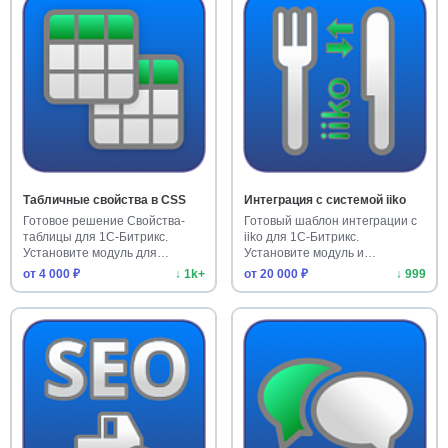
Табличные свойства в CSS
Интеграция с системой iiko
Готовое решение Свойства-
Готовый шаблон интеграции с
таблицы для 1С-Битрикс.
iiko для 1С-Битрикс.
Установите модуль для
Установите модуль и
удобного …
автоматизир…
от 4 000 ₽
↓ 1k+
от 20 000 ₽
↓ 999