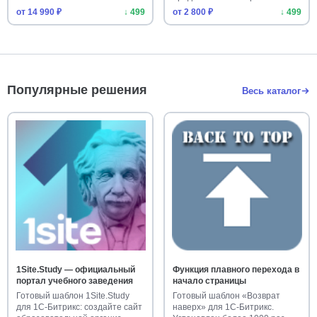
напол…
от 14 990 ₽
↓ 499
от 2 800 ₽
↓ 499
Популярные решения
Весь каталог
1Site.Study — официальный
Функция плавного перехода в
портал учебного заведения
начало страницы
Готовый шаблон 1Site.Study
Готовый шаблон «Возврат
для 1С-Битрикс: создайте сайт
наверх» для 1С-Битрикс.