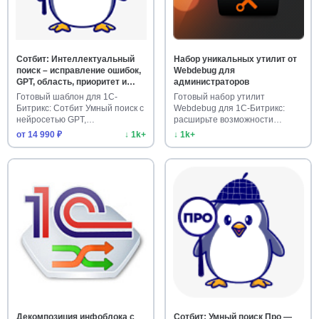
Сотбит: Интеллектуальный
Набор уникальных утилит от
поиск – исправление ошибок,
Webdebug для
GPT, область, приоритет и
администраторов
исключения
Готовый шаблон для 1С-
Готовый набор утилит
Битрикс: Сотбит Умный поиск с
Webdebug для 1С-Битрикс:
нейросетью GPT,
расширьте возможности
исправлением…
администриро…
от 14 990 ₽
↓ 1k+
↓ 1k+
Декомпозиция инфоблока с
Сотбит: Умный поиск Про —