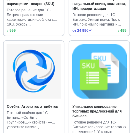
вариациями товаров (SKU)
визуальный поиск, аналитика,
ИИ, приоритизация
Готовое решение для 1С-
Битрикс: разложение
Готовое решение для 1С-
характеристик инфоблока с
Битрикс: Умный поиск Про с
SKU. Ускорь…
ИИ, поиском по картинке и
анал…
↓ 999
от 24 990 ₽
↓ 499
Сотбит: Агрегатор атрибутов
Уникальное копирование
торговых предложений для
Готовый шаблон для 1С-
бизнеса
Битрикс «Сотбит:
Группировщик свойств» —
Готовое решение для 1С-
упростите навигац…
Битрикс: копирование торговых
предложений. Ускорьте