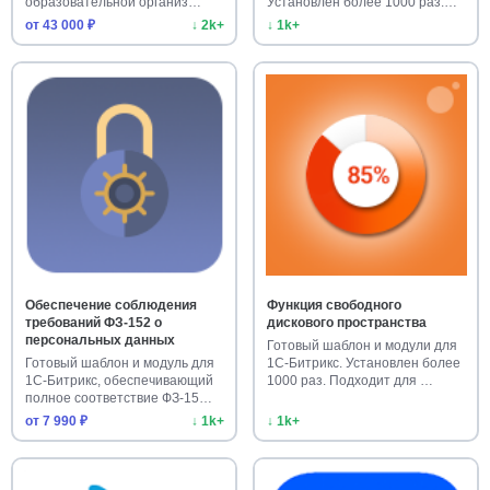
образовательной организ…
Установлен более 1000 раз.
Улучш…
от 43 000 ₽
↓ 2k+
↓ 1k+
Обеспечение соблюдения
Функция свободного
требований ФЗ-152 о
дискового пространства
персональных данных
Готовый шаблон и модули для
Готовый шаблон и модуль для
1С-Битрикс. Установлен более
1С-Битрикс, обеспечивающий
1000 раз. Подходит для …
полное соответствие ФЗ-15…
от 7 990 ₽
↓ 1k+
↓ 1k+