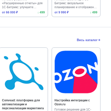
«Расширенные отчеты» для
Битрикс: визуальное
1С-Битрикс: улучшите
планирование и отображение
аналитику сайта. У…
задач по дн…
от 66 000 ₽
↓ 499
от 9 990 ₽
↓ 499
Весь каталог
Convead: платформа для
Настройка интеграции с
автоматизации и
Ozon.ru
персонализации маркетинга
Готовое решение для 1С-