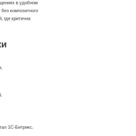
щениях в удобном
 без композитного
, где критична
ки
и.
.
тал 1С-Битрикс.