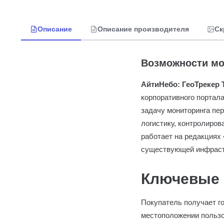
Описание
Описание производителя
Ск
Возможности мо
АйтиНебо: ГеоТрекер 
корпоративного портал
задачу мониторинга пе
логистику, контролиро
работает на редакциях
существующей инфрастр
Ключевые 
Покупатель получает го
местоположении пользо