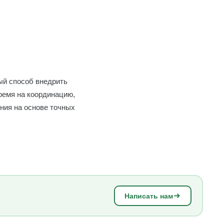
рый способ внедрить
ремя на координацию,
ния на основе точных
Написать нам