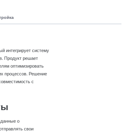
тройка
ый интегрирует систему
в. Продукт решает
телям оптимизировать
их процессов. Решение
совместимость с
ты
 данные о
отправлять свои