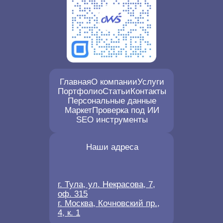
Главная
О компании
Услуги
Портфолио
Статьи
Контакты
Персональные данные
Маркет
Проверка под ИИ
SEO инструменты
Наши адреса
г. Тула, ул. Некрасова, 7,
оф. 315
г. Москва, Кочновский пр.,
4, к. 1