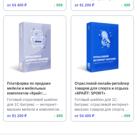
COS…
аксес…
от 54 400 ₽
↓ 999
от 91 200 ₽
↓ 499
Платформа по продаже
Отраслевой онлайн-ритейлер
мебели и мебельных
товаров для спорта и отдыха
комплектов «Крайт:
«КРАЙТ: SPORT»
Мебель.Furniture»
Готовый отраслевой шаблон
Готовый шаблон для 1С-
для 1С-Битрикс — интернет-
Битрикс: отраслевой интернет-
магазин мебели и комплектов
магазин товаров для спорта и
…
…
от 91 200 ₽
↓ 499
от 54 400 ₽
↓ 499