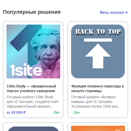
Популярные решения
Весь каталог
1Site.Study — официальный
Функция плавного перехода в
портал учебного заведения
начало страницы
Готовый шаблон 1Site.Study
Готовый шаблон «Возврат
для 1С-Битрикс: создайте сайт
наверх» для 1С-Битрикс.
образовательной организ…
Установлен более 1000 раз.
Улучш…
от 43 000 ₽
↓ 2k+
↓ 1k+