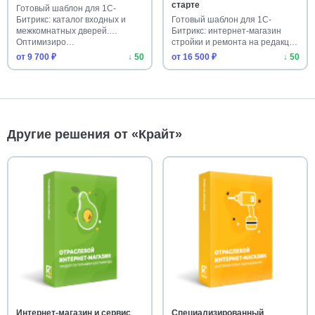
старте
Готовый шаблон для 1С-
Битрикс: каталог входных и
Готовый шаблон для 1С-
межкомнатных дверей.
Битрикс: интернет-магазин
Оптимизиро…
стройки и ремонта на редакции
«С…
от 9 700 ₽
↓ 50
от 16 500 ₽
↓ 50
Другие решения от «Крайт»
Интернет-магазин и сервис
Специализированный