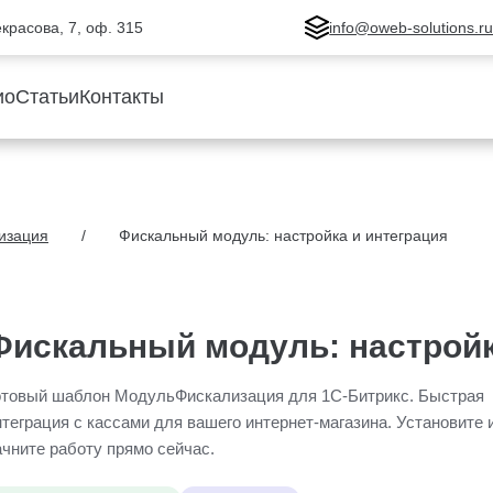
Некрасова, 7, оф. 315
info@oweb-solutions.r
ио
Статьи
Контакты
изация
Фискальный модуль: настройка и интеграция
Фискальный модуль: настройк
отовый шаблон МодульФискализация для 1С-Битрикс. Быстрая
нтеграция с кассами для вашего интернет-магазина. Установите 
ачните работу прямо сейчас.