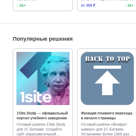
сайт за…
↓ 1k+
от 300 ₽
↓ 1k+
Популярные решения
1Site.Study — официальный
Функция плавного перехода
портал учебного заведения
в начало страницы
Готовый шаблон 1Site.Study
Готовый шаблон «Возврат
для 1С-Битрикс: создайте
наверх» для 1С-Битрикс.
сайт образовательной
Установлен более 1000 раз.