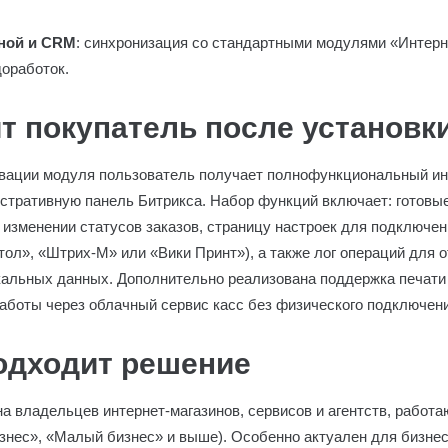
иной и CRM
: синхронизация со стандартными модулями «Интер
оработок.
т покупатель после установк
ивации модуля пользователь получает полнофункциональный ин
истративную панель Битрикса. Набор функций включает: готовы
 изменении статусов заказов, страницу настроек для подключен
тол», «Штрих-М» или «Вики Принт»), а также лог операций для 
кальных данных. Дополнительно реализована поддержка печати
работы через облачный сервис касс без физического подключени
подходит решение
а владельцев интернет-магазинов, сервисов и агентств, работ
изнес», «Малый бизнес» и выше). Особенно актуален для бизнес