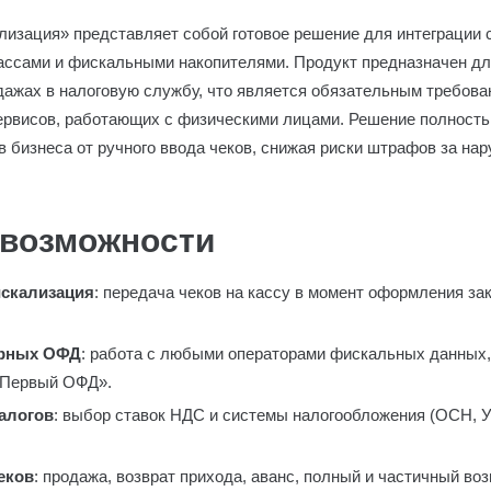
зация» представляет собой готовое решение для интеграции 
ассами и фискальными накопителями. Продукт предназначен дл
дажах в налоговую службу, что является обязательным требов
сервисов, работающих с физическими лицами. Решение полность
в бизнеса от ручного ввода чеков, снижая риски штрафов за на
возможности
искализация
: передача чеков на кассу в момент оформления за
ярных ОФД
: работа с любыми операторами фискальных данных
«Первый ОФД».
налогов
: выбор ставок НДС и системы налогообложения (ОСН, 
еков
: продажа, возврат прихода, аванс, полный и частичный возв