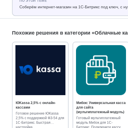
ПО ЭТОЙ ТЕМЕ
Соберём интернет-магазин на 1С-Битрикс под ключ, с 
Похожие решения в категории «Облачные к
ЮKassa 2,5% с онлайн-
Мибок: Универсальная касса
кассами
для сайта
(мультиплатежный модуль)
Готовое решение ЮKassa
2,5% с поддержкой ФЗ-54 для
Готовый мультиплатежный
1С-Битрикс. Быстрая
модуль Мибок для 1С-
настройка…
Битрикс. Подключите кассу на