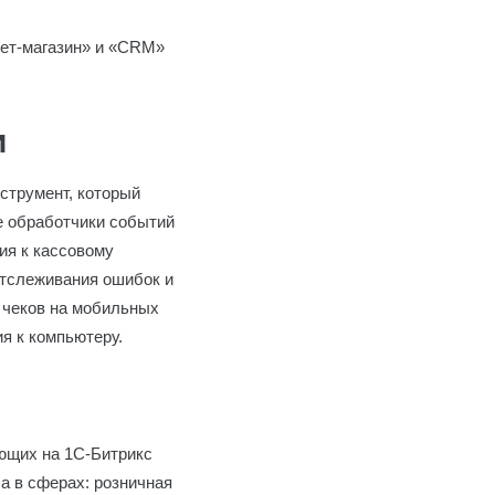
нет-магазин» и «CRM»
и
струмент, который
е обработчики событий
ия к кассовому
отслеживания ошибок и
 чеков на мобильных
я к компьютеру.
ающих на 1С-Битрикс
а в сферах: розничная