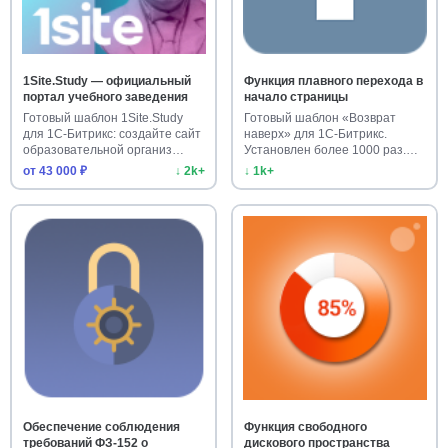
1Site.Study — официальный
Функция плавного перехода в
портал учебного заведения
начало страницы
Готовый шаблон 1Site.Study
Готовый шаблон «Возврат
для 1С-Битрикс: создайте сайт
наверх» для 1С-Битрикс.
образовательной организ…
Установлен более 1000 раз.
Улучш…
от 43 000 ₽
↓ 2k+
↓ 1k+
Обеспечение соблюдения
Функция свободного
требований ФЗ-152 о
дискового пространства