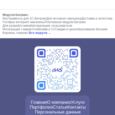
Модули Битрикс:
Инструменты для 1С-Битрикс
Для интернет-магазина
Доставка и логистика
Готовые интернет-магазины
Платежные модули Битрикс
Для разработчиков
Авторизация, пользователи
Интеграция с маркетплейсами и 1С
Скидки и ценообразование Битрикс
Корзина, покупка
Все модули →
Главная
О компании
Услуги
Портфолио
Статьи
Контакты
Персональные данные