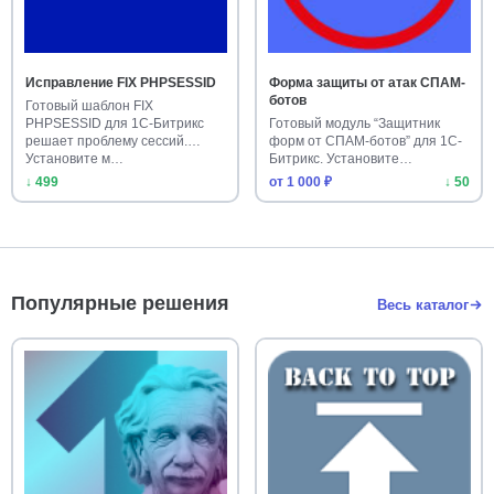
Исправление FIX PHPSESSID
Форма защиты от атак СПАМ-
ботов
Готовый шаблон FIX
PHPSESSID для 1С-Битрикс
Готовый модуль “Защитник
решает проблему сессий.
форм от СПАМ-ботов” для 1С-
Установите м…
Битрикс. Установите
надежную…
↓ 499
от 1 000 ₽
↓ 50
Популярные решения
Весь каталог