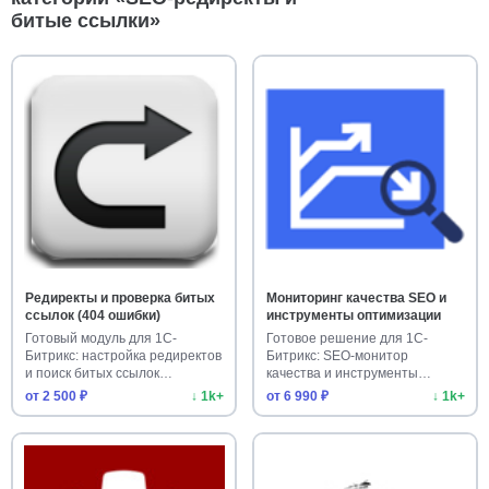
битые ссылки»
Редиректы и проверка битых
Мониторинг качества SEO и
ссылок (404 ошибки)
инструменты оптимизации
Готовый модуль для 1С-
Готовое решение для 1С-
Битрикс: настройка редиректов
Битрикс: SEO-монитор
и поиск битых ссылок
качества и инструменты
(ошибок…
оптимизации. …
от 2 500 ₽
↓ 1k+
от 6 990 ₽
↓ 1k+