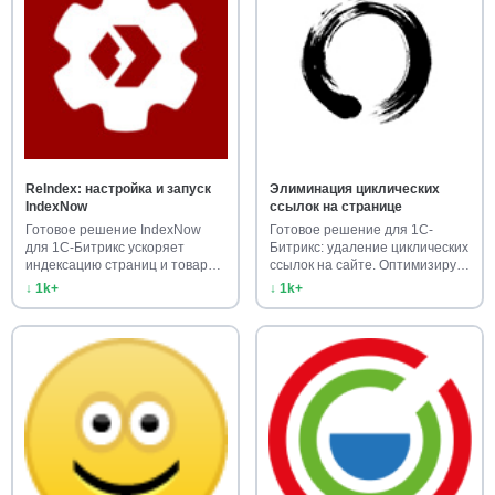
ReIndex: настройка и запуск
Элиминация циклических
IndexNow
ссылок на странице
Готовое решение IndexNow
Готовое решение для 1С-
для 1С-Битрикс ускоряет
Битрикс: удаление циклических
индексацию страниц и товаров.
ссылок на сайте. Оптимизиру…
У…
↓ 1k+
↓ 1k+