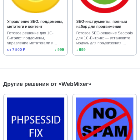
Управление SEO: поддомены,
SEO-инструменты: полный
метатеги и контент
набор для продвижения
Готовое решение для 1С-
Готовое SEO-решение Seotools
Битрикс: поддомены,
для 1С-Битрикс — установите
управление метатегами и
модуль для продвижения …
текстами. Уст…
от 7 500 ₽
↓ 999
↓ 999
Другие решения от «WebMixer»