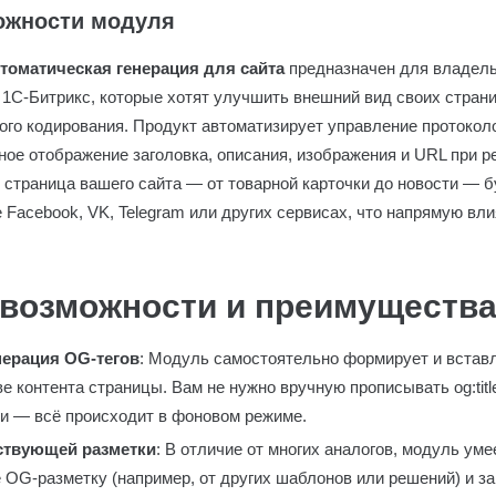
ожности модуля
томатическая генерация для сайта
предназначен для владель
 1С-Битрикс, которые хотят улучшить внешний вид своих страни
ого кодирования. Продукт автоматизирует управление протокол
ное отображение заголовка, описания, изображения и URL при р
я страница вашего сайта — от товарной карточки до новости — 
 Facebook, VK, Telegram или других сервисах, что напрямую вл
возможности и преимуществ
нерация OG-тегов
: Модуль самостоятельно формирует и встав
 контента страницы. Вам не нужно вручную прописывать og:title, 
еги — всё происходит в фоновом режиме.
ствующей разметки
: В отличие от многих аналогов, модуль ум
OG-разметку (например, от других шаблонов или решений) и за