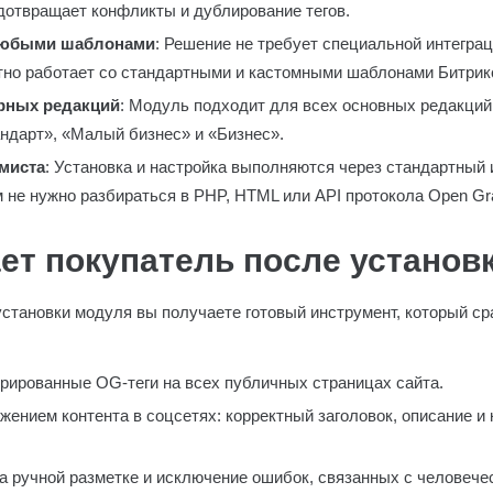
дотвращает конфликты и дублирование тегов.
любыми шаблонами
: Решение не требует специальной интегра
тно работает со стандартными и кастомными шаблонами Битрик
рных редакций
: Модуль подходит для всех основных редакций
андарт», «Малый бизнес» и «Бизнес».
ммиста
: Установка и настройка выполняются через стандартный
 не нужно разбираться в PHP, HTML или API протокола Open Gr
ет покупатель после установ
становки модуля вы получаете готовый инструмент, который сра
рированные OG-теги на всех публичных страницах сайта.
жением контента в соцсетях: корректный заголовок, описание и 
 ручной разметке и исключение ошибок, связанных с человече