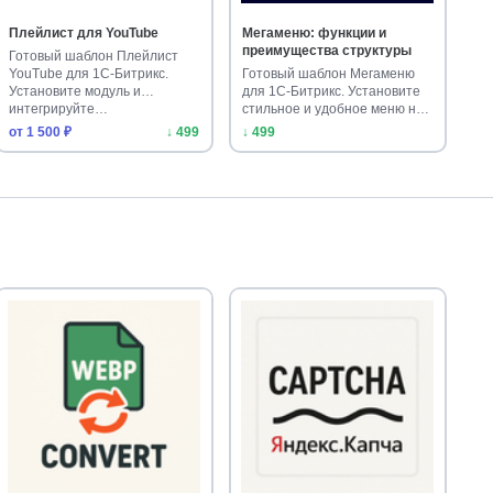
Плейлист для YouTube
Мегаменю: функции и
преимущества структуры
Готовый шаблон Плейлист
YouTube для 1С-Битрикс.
Готовый шаблон Мегаменю
Установите модуль и
для 1С-Битрикс. Установите
интегрируйте…
стильное и удобное меню на
св…
от 1 500 ₽
↓ 499
↓ 499