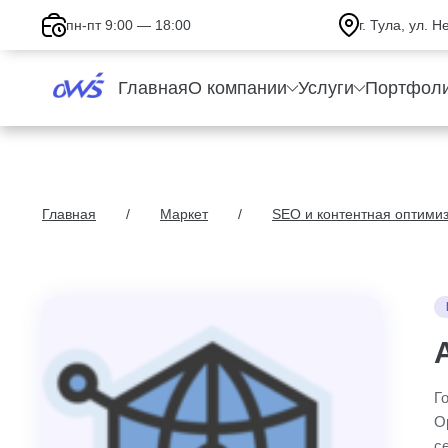
пн-пт 9:00 — 18:00
г. Тула, ул. 
Главная
О компании
Услуги
Портфол
Главная
Маркет
SEO и контентная оптими
Г
O
с