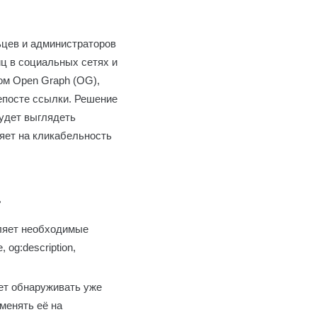
цев и администраторов
ц в социальных сетях и
ом Open Graph (OG),
епосте ссылки. Решение
будет выглядеть
ияет на кликабельность
а
ляет необходимые
og:description,
еет обнаруживать уже
менять её на