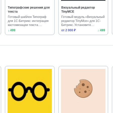
Типографские решения для
Визуальный редактор
текста
TinyMCE
Готовый шаблон Типограф
Готовый модуль «Визуальный
для 1С-Битрикс: интеграция
редактор TinyMce» для 1С-
кастомизации текста.
Битрикс. Установите
Улучшите…
современ…
↓ 499
от 2 000 ₽
↓ 499