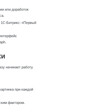
ции или доработок
са.
 1С-Битрикс: «Первый
 интерфейс
aph.
ки
зу начинает работу.
картинка при каждой
ским фактором.