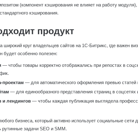
позитом (компонент кэширования не влияет на работу модуля), 
стандартного кэширования.
одходит продукт
 широкий круг владельцев сайтов на 1С-Битрикс, где важен ви
н будет особенно полезен:
м
— чтобы товары корректно отображались при репостах в соцсе
фик.
-проектам
— для автоматического оформления превью статей и
йтам
— для единообразного представления страниц в соцсетях 
 и лендингов
— чтобы каждая публикация выглядела професс
любого бизнеса, который активно использует социальные сети 
ь рутинные задачи SEO и SMM.