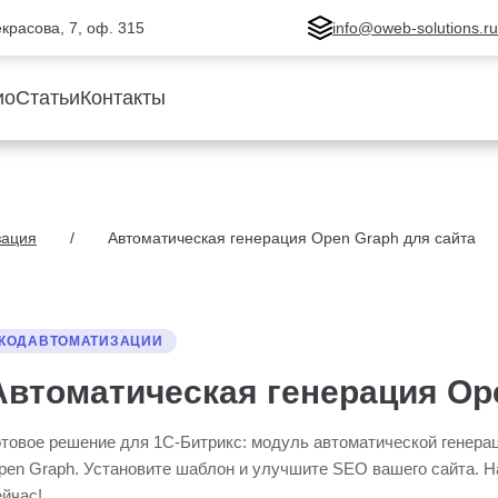
Некрасова, 7, оф. 315
info@oweb-solutions.r
ио
Статьи
Контакты
зация
Автоматическая генерация Open Graph для сайта
КОДАВТОМАТИЗАЦИИ
Автоматическая генерация Op
отовое решение для 1С-Битрикс: модуль автоматической генера
pen Graph. Установите шаблон и улучшите SEO вашего сайта. Н
ейчас!