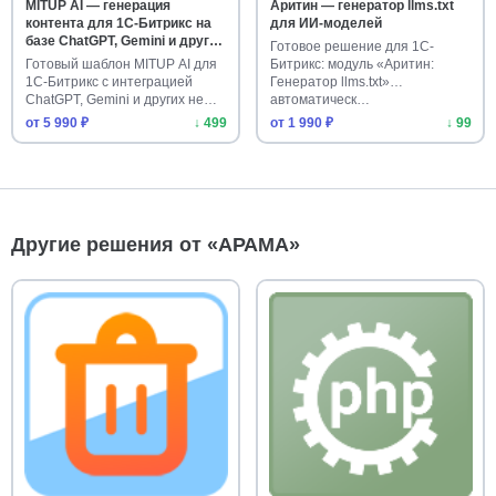
MITUP AI — генерация
Аритин — генератор llms.txt
контента для 1С-Битрикс на
для ИИ-моделей
базе ChatGPT, Gemini и других
Готовое решение для 1С-
нейросетей
Готовый шаблон MITUP AI для
Битрикс: модуль «Аритин:
1С-Битрикс с интеграцией
Генератор llms.txt»
ChatGPT, Gemini и других не…
автоматическ…
от 5 990 ₽
↓ 499
от 1 990 ₽
↓ 99
Другие решения от «АРАМА»