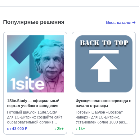
Популярные решения
Весь каталог
1Site.Study — официальный
Функция плавного перехода в
портал учебного заведения
начало страницы
Готовый шаблон 1Site.Study
Готовый шаблон «Возврат
для 1С-Битрикс: создайте сайт
наверх» для 1С-Битрикс.
образовательной организ…
Установлен более 1000 раз.
Улучш…
от 43 000 ₽
↓ 2k+
↓ 1k+