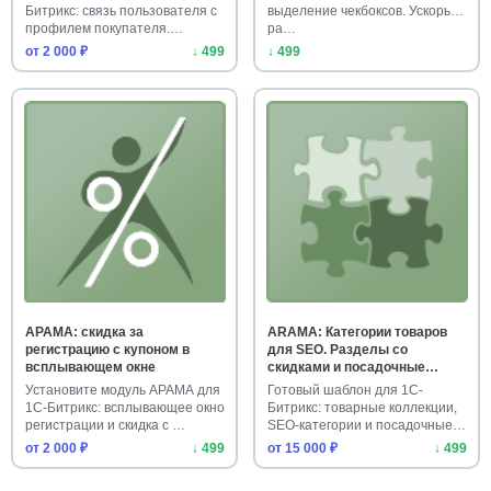
Битрикс: связь пользователя с
выделение чекбоксов. Ускорьте
профилем покупателя.
ра…
Ускорьт…
от 2 000 ₽
↓ 499
↓ 499
АРАМА: скидка за
ARAMA: Категории товаров
регистрацию с купоном в
для SEO. Разделы со
всплывающем окне
скидками и посадочные
страницы
Установите модуль АРАМА для
Готовый шаблон для 1С-
1С-Битрикс: всплывающее окно
Битрикс: товарные коллекции,
регистрации и скидка с …
SEO-категории и посадочные
ра…
от 2 000 ₽
↓ 499
от 15 000 ₽
↓ 499