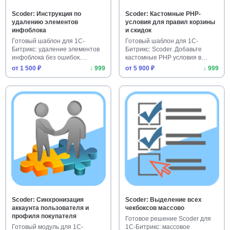
Scoder: Инструкция по
Scoder: Кастомные PHP-
удалению элементов
условия для правил корзины
инфоблока
и скидок
Готовый шаблон для 1С-
Готовый шаблон для 1С-
Битрикс: удаление элементов
Битрикс: Scoder. Добавьте
инфоблока без ошибок.
кастомные PHP условия в
Ускорьте…
правила …
от 1 500 ₽
↓ 999
от 5 900 ₽
↓ 999
Scoder: Синхронизация
Scoder: Выделение всех
аккаунта пользователя и
чекбоксов массово
профиля покупателя
Готовое решение Scoder для
Готовый модуль для 1С-
1С-Битрикс: массовое