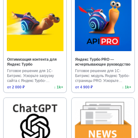
Оптимизация контента для
Яндекс Турбо PRO —
Яндекс Турбо
исчерпывающее руководство
Готовое решение для 1С-
Готовое решение для 1С-
Битрикс. Ускорьте загрузку
Битрикс: модуль Яндекс Турбо-
сайта с Яндекс Турбо-
страницы PRO. Ускорьте
страницам…
индек…
от 2 000 ₽
↓ 1k+
от 4 900 ₽
↓ 1k+