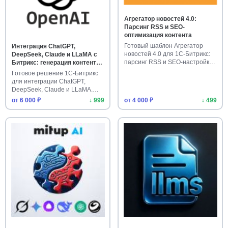
Агрегатор новостей 4.0:
Парсинг RSS и SEO-
оптимизация контента
Готовый шаблон Агрегатор
Интеграция ChatGPT,
новостей 4.0 для 1С-Битрикс:
DeepSeek, Claude и LLaMA с
парсинг RSS и SEO-настройк…
Битрикс: генерация контента
через нейросети
Готовое решение 1С-Битрикс
для интеграции ChatGPT,
DeepSeek, Claude и LLaMA.
Авт…
от 6 000 ₽
↓ 999
от 4 000 ₽
↓ 499