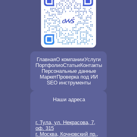
Главная
О компании
Услуги
Портфолио
Статьи
Контакты
Персональные данные
Маркет
Проверка под ИИ
SEO инструменты
Наши адреса
г. Тула, ул. Некрасова, 7,
оф. 315
г. Москва, Кочновский пр.,