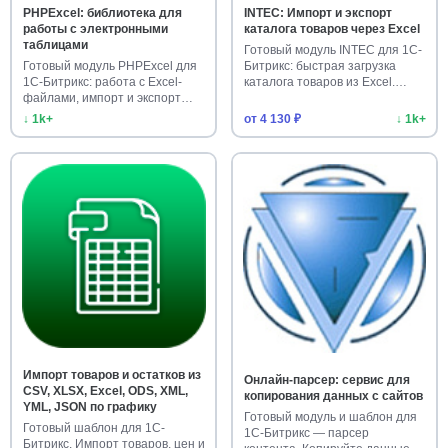
PHPExcel: библиотека для
INTEC: Импорт и экспорт
работы с электронными
каталога товаров через Excel
таблицами
Готовый модуль INTEC для 1С-
Готовый модуль PHPExcel для
Битрикс: быстрая загрузка
1С-Битрикс: работа с Excel-
каталога товаров из Excel.…
файлами, импорт и экспорт…
↓ 1k+
от 4 130 ₽
↓ 1k+
Импорт товаров и остатков из
Онлайн-парсер: сервис для
CSV, XLSX, Excel, ODS, XML,
копирования данных с сайтов
YML, JSON по графику
Готовый модуль и шаблон для
Готовый шаблон для 1С-
1С-Битрикс — парсер
Битрикс. Импорт товаров, цен и