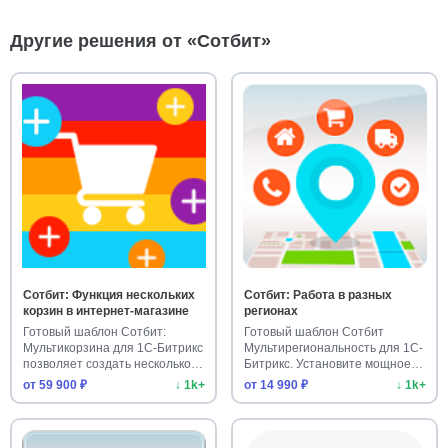
Другие решения от «Сотбит»
Сотбит: Функция нескольких
Сотбит: Работа в разных
корзин в интернет-магазине
регионах
Готовый шаблон Сотбит:
Готовый шаблон Сотбит
Мультикорзина для 1С-Битрикс
Мультирегиональность для 1С-
позволяет создать несколько
Битрикс. Установите мощное
…
реш…
от 59 900 ₽
↓ 1k+
от 14 990 ₽
↓ 1k+