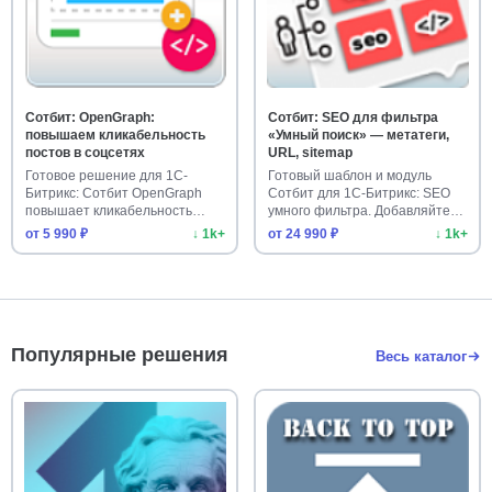
Сотбит: OpenGraph:
Сотбит: SEO для фильтра
повышаем кликабельность
«Умный поиск» — метатеги,
постов в соцсетях
URL, sitemap
Готовое решение для 1С-
Готовый шаблон и модуль
Битрикс: Сотбит OpenGraph
Сотбит для 1С-Битрикс: SEO
повышает кликабельность
умного фильтра. Добавляйте
постов …
ме…
от 5 990 ₽
↓ 1k+
от 24 990 ₽
↓ 1k+
Популярные решения
Весь каталог