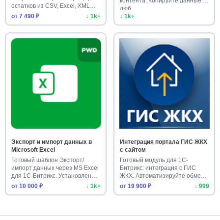
контента. Копируйте данные с
остатков из CSV, Excel, XML…
люб…
от 7 490 ₽
↓ 1k+
↓ 1k+
Экспорт и импорт данных в
Интеграция портала ГИС ЖКХ
Microsoft Excel
с сайтом
Готовый шаблон Экспорт/
Готовый модуль для 1С-
импорт данных через MS Excel
Битрикс: интеграция с ГИС
для 1С-Битрикс. Установлен
ЖКХ. Автоматизируйте обмен
б…
данны…
от 10 000 ₽
↓ 1k+
от 19 900 ₽
↓ 999