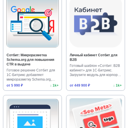
Сотбит: Микроразметка
Личный кабинет Сотбит для
Schema.org для повышения
B2B
CTR в выдаче
Готовый шаблон «Сотбит: B2B
Готовое решение Сотбит для
кабинет» для 1С-Битрикс.
1С-Битрикс добавляет
Загрузите модуль для корпор…
микроразметку Schema.org,
повыша…
от 5 990 ₽
↓ 1k+
от 449 900 ₽
↓ 1k+