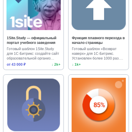
1Site.Study — официальный
Функция плавного перехода в
портал учебного заведения
начало страницы
Готовый шаблон 1Site.Study
Готовый шаблон «Возврат
для 1С-Битрикс: создайте сайт
наверх» для 1С-Битрикс.
образовательной организ…
Установлен более 1000 раз.
Улучш…
от 43 000 ₽
↓ 2k+
↓ 1k+