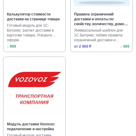
Калькулятор стоимости
Правила ограничений
доставки на странице товара
доставки и оплаты по
свойству, количеству, домену,
Готовый модуль для 1С-
функции (restrictions)
Битрикс: расчет доставки в
Универсальный шаблон для
карточке товара. Ускорьте
1С-Битрикс: гибкие правила
оформ…
ограничений доставок и
оплат…
↓ 999
от 2 960 ₽
↓ 499
Модуль доставки Vozovoz:
подключение и настройка
Готовый модуль доставки