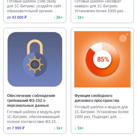
Готовый шаблон 1Site.Study
Готовый шаблон «Возврат
для 1С-Битрикс: создайте сайт
наверх» для 1С-Битрикс.
образовательной организ…
Установлен более 1000 раз.
Улучш…
от 43 000 ₽
↓ 2k+
↓ 1k+
Обеспечение соблюдения
Функция свободного
требований ФЗ-152 о
дискового пространства
персональных данных
Готовый шаблон и модули для
Готовый шаблон и модуль для
1С-Битрикс. Установлен более
1С-Битрикс, обеспечивающий
1000 раз. Подходит для …
полное соответствие ФЗ-15…
от 7 990 ₽
↓ 1k+
↓ 1k+