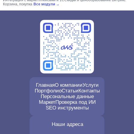
Интеграция с маркетплейсами и 1С
Скидки и ценообразование Битрикс
Корзина, покупка
Все модули →
Главная
О компании
Услуги
Портфолио
Статьи
Контакты
Персональные данные
Маркет
Проверка под ИИ
SEO инструменты
Наши адреса