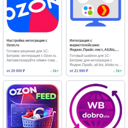
Настройка интеграции с
Интеграция с
Ozon.ru
маркетплейсами:
Яндекс.Прайс-лист, All.Biz,
Готовое решение для 1С-
Blizko, Nadavi, Price.ru, Pульс
Битрикс: интеграция с Ozon.ru.
Готовый шаблон для 1С-
цен
Автоматизируйте обмен това…
Битрикс для интеграции с
Яндекс.Прайс, all.biz, blizko.ru
…
от 20 000 ₽
↓ 1k+
от 21 990 ₽
↓ 1k+