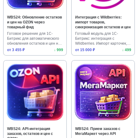
WBS24: Обновление остатков
Интеграция с Wildberries:
и цен на OZON через
импорт товаров,
товарный фид
синхронизация остатков и цен
Готовое решение для 1С-
Готовый модуль для 1С-
Битрикс для автоматического
Битрикс: интеграция с
обновления остатков и цен на
Wildberries. Импорт карточек,
…
выгруз…
от 3 455 ₽
↓ 999
от 15 000 ₽
↓ 499
WBS24: API-интеграция
WBS24: Прием заказов с
заказов, остатков и цен с
МегаМаркет через API