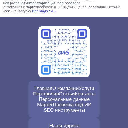
Для разработчиков
Авторизация, пользователи
Интеграция с маркетплейсами и 1С
Скидки и ценообразование Битрикс
Корзина, покупка
Все модули →
Главная
О компании
Услуги
Портфолио
Статьи
Контакты
Персональные данные
Маркет
Проверка под ИИ
SEO инструменты
Наши адреса