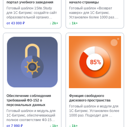
портал учебного заведения
начало страницы
Готовый шаблон 1Site.Study
Готовый шаблон «Возврат
для 1С-Битрикс: создайте сайт
наверх» для 1С-Битрикс.
образовательной организ…
Установлен более 1000 раз.
Улучш…
от 43 000 ₽
↓ 2k+
↓ 1k+
Обеспечение соблюдения
Функция свободного
требований ФЗ-152 о
дискового пространства
персональных данных
Готовый шаблон и модули для
Готовый шаблон и модуль для
1С-Битрикс. Установлен более
1С-Битрикс, обеспечивающий
1000 раз. Подходит для …
полное соответствие ФЗ-15…
от 7 990 ₽
↓ 1k+
↓ 1k+