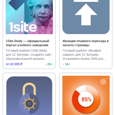
1Site.Study — официальный
Функция плавного перехода в
портал учебного заведения
начало страницы
Готовый шаблон 1Site.Study
Готовый шаблон «Возврат
для 1С-Битрикс: создайте сайт
наверх» для 1С-Битрикс.
образовательной организ…
Установлен более 1000 раз.
Улучш…
от 43 000 ₽
↓ 2k+
↓ 1k+