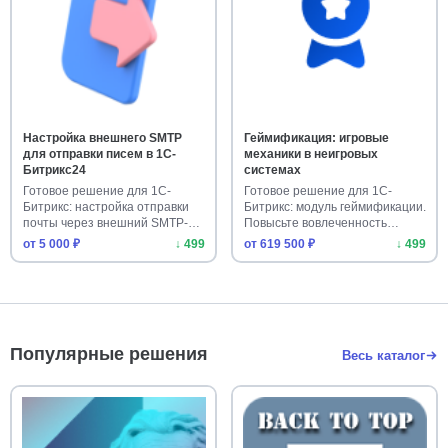
Настройка внешнего SMTP
Геймификация: игровые
для отправки писем в 1С-
механики в неигровых
Битрикс24
системах
Готовое решение для 1С-
Готовое решение для 1С-
Битрикс: настройка отправки
Битрикс: модуль геймификации.
почты через внешний SMTP-
Повысьте вовлеченность
серв…
поль…
от 5 000 ₽
↓ 499
от 619 500 ₽
↓ 499
Популярные решения
Весь каталог