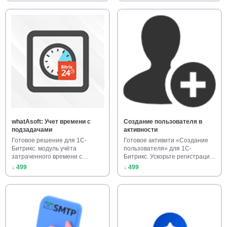
whatAsoft: Учет времени с
Создание пользователя в
подзадачами
активности
Готовое решение для 1С-
Готовое активити «Создание
Битрикс: модуль учёта
пользователя» для 1С-
затраченного времени с
Битрикс. Ускорьте регистрацию
подзадачами.…
и …
↓ 499
↓ 499