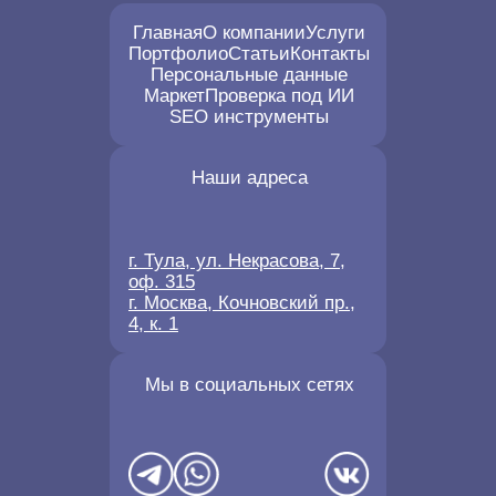
Главная
О компании
Услуги
Портфолио
Статьи
Контакты
Персональные данные
Маркет
Проверка под ИИ
SEO инструменты
Наши адреса
г. Тула, ул. Некрасова, 7,
оф. 315
г. Москва, Кочновский пр.,
4, к. 1
Мы в социальных сетях