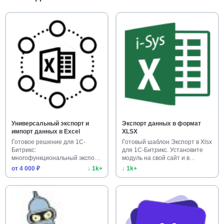
Универсальный экспорт и
Экспорт данных в формат
импорт данных в Excel
XLSX
Готовое решение для 1С-
Готовый шаблон Экспорт в Xlsx
Битрикс:
для 1С-Битрикс. Установите
многофункциональный экспорт/
модуль на свой сайт и в…
импорт в Excel. Уста…
от 4 000 ₽
↓ 1k+
↓ 1k+