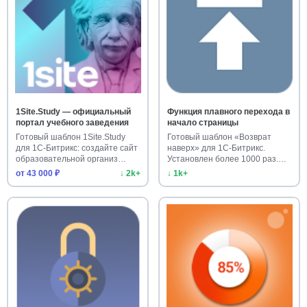
1Site.Study — официальный
Функция плавного перехода в
портал учебного заведения
начало страницы
Готовый шаблон 1Site.Study
Готовый шаблон «Возврат
для 1С-Битрикс: создайте сайт
наверх» для 1С-Битрикс.
образовательной организ…
Установлен более 1000 раз.
Улучш…
от 43 000 ₽
↓ 2k+
↓ 1k+