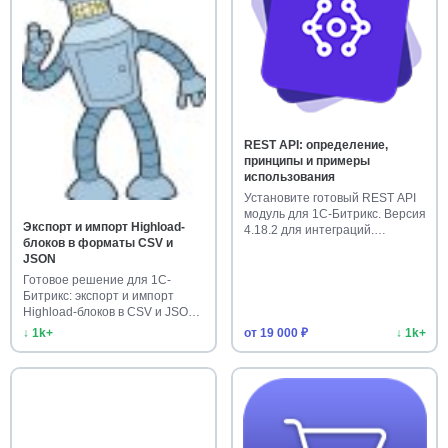
REST API: определение,
принципы и примеры
использования
Установите готовый REST API
модуль для 1С-Битрикс. Версия
Экспорт и импорт Highload-
4.18.2 для интеграций.…
блоков в форматы CSV и
JSON
Готовое решение для 1С-
Битрикс: экспорт и импорт
Highload-блоков в CSV и JSON.
У…
↓ 1k+
от 19 000 ₽
↓ 1k+