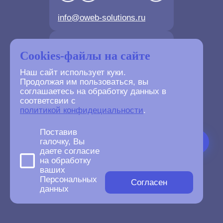
info@oweb-solutions.ru
Контактные телефоны
Cookies-файлы на сайте
Наш сайт использует куки.
Продолжая им пользоваться, вы
соглашаетесь на обработку данных в
соответсвии с
+7(4872) 702-730
политикой конфидециальности
.
+7(499) 677-61-84
Поставив
галочку, Вы
даете согласие
на обработку
ваших
©
2007-2026
Персональных
oWeb Solutions.ru.
Согласен
данных
All right reserved.