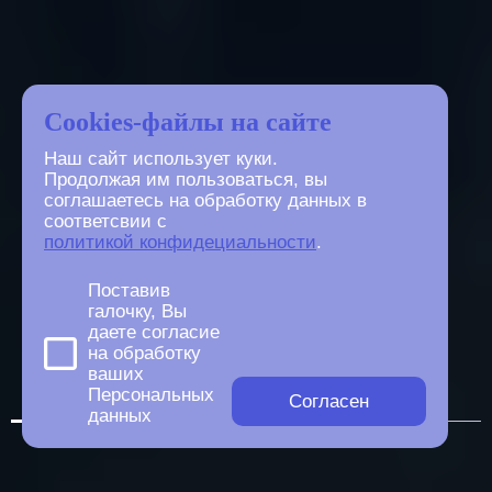
Cookies-файлы на сайте
Наш сайт использует куки.
Продолжая им пользоваться, вы
соглашаетесь на обработку данных в
соответсвии с
политикой конфидециальности
.
Поставив
галочку, Вы
даете согласие
на обработку
ваших
Персональных
Согласен
данных