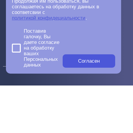
Продолжая им пользоваться, вы
соглашаетесь на обработку данных в
соответсвии с
политикой конфидециальности
.
Поставив
галочку, Вы
даете согласие
на обработку
ваших
Персональных
Согласен
данных