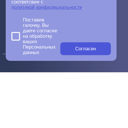
соответсвии с
политикой конфидециальности
.
Поставив
галочку, Вы
даете согласие
на обработку
ваших
Персональных
Согласен
данных
Этапы работы
1
Анализ конкурентов и выдачи