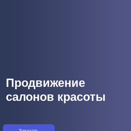
Продвижение
салонов красоты
Заказать