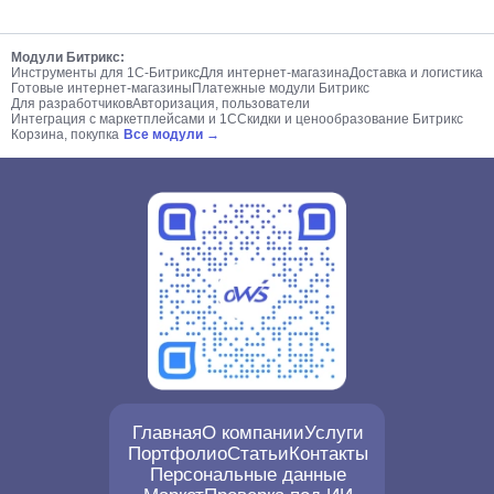
Модули Битрикс:
Инструменты для 1С-Битрикс
Для интернет-магазина
Доставка и логистика
Готовые интернет-магазины
Платежные модули Битрикс
Для разработчиков
Авторизация, пользователи
Интеграция с маркетплейсами и 1С
Скидки и ценообразование Битрикс
Корзина, покупка
Все модули →
Главная
О компании
Услуги
Портфолио
Статьи
Контакты
Персональные данные