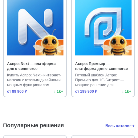
Аспро: Next — платформа
Аспро: Премьер —
для e-commerce
платформа для e-commerce
Купить Аспро: Next - интернет-
Готовый шаблон Аспро:
магазин с готовым дизайном и
Премьер для 1С-Битрикс —
мощным функционалом. …
мощное решение для
интернет-магаз…
от 89 900 ₽
↓ 1k+
от 199 900 ₽
↓ 1k+
Популярные решения
Весь каталог