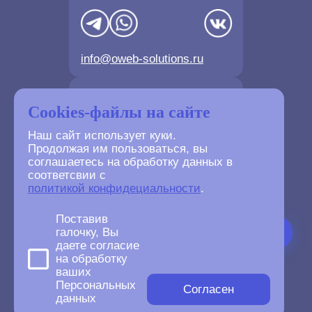
info@oweb-solutions.ru
Контактные телефоны
Cookies-файлы на сайте
Наш сайт использует куки.
Продолжая им пользоваться, вы
соглашаетесь на обработку данных в
соответсвии с
+7(4872) 702-730
политикой конфидециальности
.
+7(499) 677-61-84
Поставив
галочку, Вы
даете согласие
на обработку
ваших
©
2007-2026
Персональных
oWeb Solutions.ru.
Согласен
данных
All right reserved.