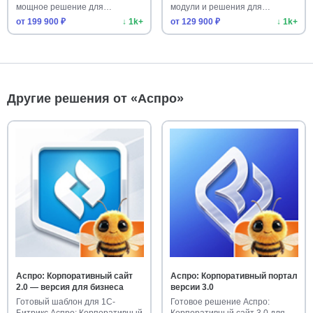
мощное решение для
модули и решения для
интернет-магаз…
быстрого зап…
от 199 900 ₽
↓ 1k+
от 129 900 ₽
↓ 1k+
Другие решения от «Аспро»
Аспро: Корпоративный сайт
Аспро: Корпоративный портал
2.0 — версия для бизнеса
версии 3.0
Готовый шаблон для 1С-
Готовое решение Аспро:
Битрикс Аспро: Корпоративный
Корпоративный сайт 3.0 для