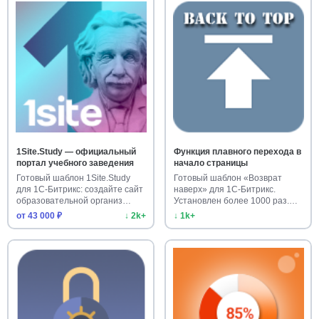
1Site.Study — официальный
Функция плавного перехода в
портал учебного заведения
начало страницы
Готовый шаблон 1Site.Study
Готовый шаблон «Возврат
для 1С-Битрикс: создайте сайт
наверх» для 1С-Битрикс.
образовательной организ…
Установлен более 1000 раз.
Улучш…
от 43 000 ₽
↓ 2k+
↓ 1k+