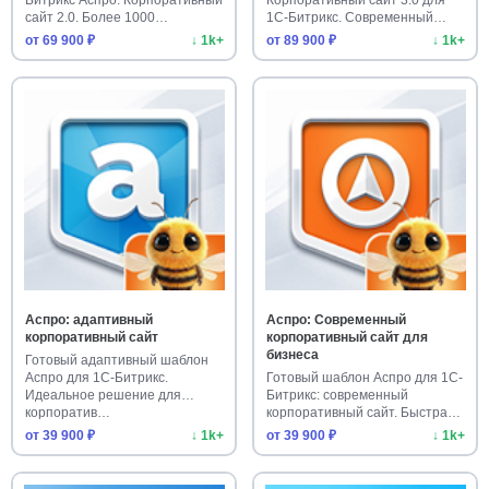
сайт 2.0. Более 1000
1С-Битрикс. Современный
установо…
шаблон…
от 69 900 ₽
↓ 1k+
от 89 900 ₽
↓ 1k+
Аспро: адаптивный
Аспро: Современный
корпоративный сайт
корпоративный сайт для
бизнеса
Готовый адаптивный шаблон
Аспро для 1С-Битрикс.
Готовый шаблон Аспро для 1С-
Идеальное решение для
Битрикс: современный
корпоратив…
корпоративный сайт. Быстрая
уст…
от 39 900 ₽
↓ 1k+
от 39 900 ₽
↓ 1k+