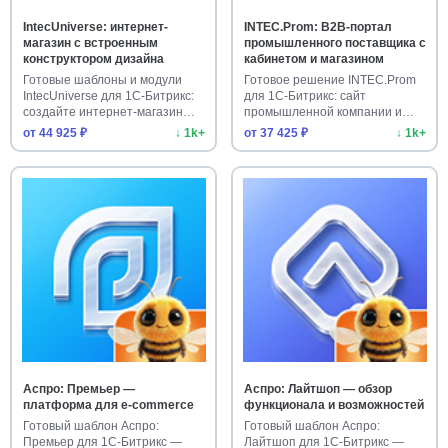
IntecUniverse: интернет-
INTEC.Prom: B2B-портал
магазин с встроенным
промышленного поставщика с
конструктором дизайна
кабинетом и магазином
Готовые шаблоны и модули
Готовое решение INTEC.Prom
IntecUniverse для 1С-Битрикс:
для 1С-Битрикс: сайт
создайте интернет-магазин…
промышленной компании и
оптового…
от 44 925 ₽
↓ 1k+
от 37 425 ₽
↓ 1k+
Аспро: Премьер —
Аспро: Лайтшоп — обзор
платформа для e-commerce
функционала и возможностей
Готовый шаблон Аспро:
Готовый шаблон Аспро:
Премьер для 1С-Битрикс —
Лайтшоп для 1С-Битрикс —