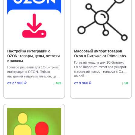
Настройка интеграции с
Массовый импорт товаров
OZON: товары, цены, остатки
Ozon в Битрикс от PrimeLabs
и заказы
Готовый модуль для 1С-Битрикс
Ozon Import от PrimeLabs ускорит
Готовое решение для 1С-Битрикс:
массовый импорт товаров с Ozon
интеграция с OZON. Гибкая
на сай…
настройка выгрузки товаров, цен,
остатков …
от 27 900 ₽
от 9 960 ₽
↓ 499
↓ 50