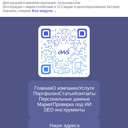
Для разработчиков
Авторизация, пользователи
Интеграция с маркетплейсами и 1С
Скидки и ценообразование Битрикс
Корзина, покупка
Все модули →
Главная
О компании
Услуги
Портфолио
Статьи
Контакты
Персональные данные
Маркет
Проверка под ИИ
SEO инструменты
Наши адреса