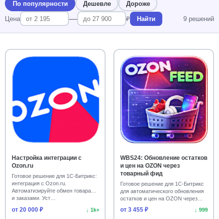
По популярности
Дешевле
Дороже
—
Цена
₽
Найти
9 решений
Настройка интеграции с
WBS24: Обновление остатков
Ozon.ru
и цен на OZON через
товарный фид
Готовое решение для 1С-Битрикс:
интеграция с Ozon.ru.
Готовое решение для 1С-Битрикс
Автоматизируйте обмен товарами
для автоматического обновления
и заказами. Уст…
остатков и цен на OZON через
фид. Уско…
от 20 000 ₽
от 3 455 ₽
↓ 1k+
↓ 999