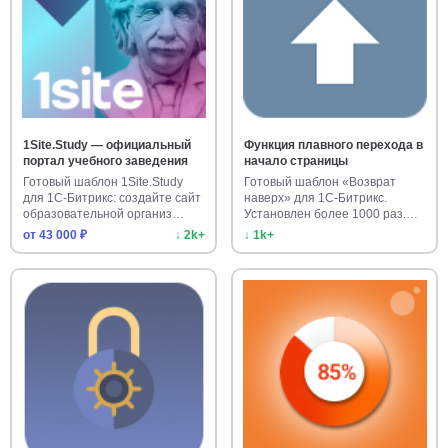
1Site.Study — официальный
Функция плавного перехода в
портал учебного заведения
начало страницы
Готовый шаблон 1Site.Study
Готовый шаблон «Возврат
для 1С-Битрикс: создайте сайт
наверх» для 1С-Битрикс.
образовательной организ…
Установлен более 1000 раз.
Улучш…
от 43 000 ₽
↓ 2k+
↓ 1k+