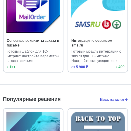
Основные реквизиты заказа в
Интеграция с сервисом
письме
sms.ru
Готовый шаблон для 1С-
Готовый модуль интеграции с
Битрикс: настройте параметры
sms.ru для 1С-Битрикс.
заказа в письме.
Настройте смс-уведомления за
Оптимизирова…
…
↓ 1k+
от 5 900 ₽
↓ 499
Популярные решения
Весь каталог