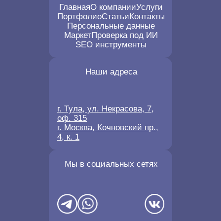
Главная
О компании
Услуги
Портфолио
Статьи
Контакты
Персональные данные
Маркет
Проверка под ИИ
SEO инструменты
Наши адреса
г. Тула, ул. Некрасова, 7,
оф. 315
г. Москва, Кочновский пр.,
4, к. 1
Мы в социальных сетях