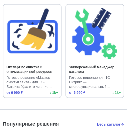
Эксперт по очистке и
Универсальный менеджер
оптимизации веб-ресурсов
каталога
Готовое решение «Мастер
Готовое решение для 1С-
очистки сайта» для 1С-
Битрикс —
Битрикс. Удалите лишние
многофункциональный
данные и у…
обработчик каталога. Ускорь…
от 6 990 ₽
↓ 1k+
от 6 990 ₽
↓ 1k+
Популярные решения
Весь каталог