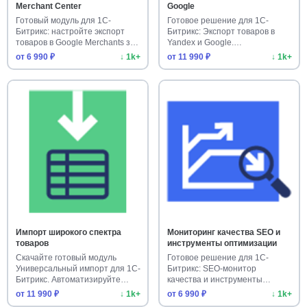
Merchant Center
Google
Готовый модуль для 1С-
Готовое решение для 1С-
Битрикс: настройте экспорт
Битрикс: Экспорт товаров в
товаров в Google Merchants за
Yandex и Google.
м…
Автоматизируй…
от 6 990 ₽
↓ 1k+
от 11 990 ₽
↓ 1k+
Импорт широкого спектра
Мониторинг качества SEO и
товаров
инструменты оптимизации
Скачайте готовый модуль
Готовое решение для 1С-
Универсальный импорт для 1С-
Битрикс: SEO-монитор
Битрикс. Автоматизируйте
качества и инструменты
заг…
оптимизации. …
от 11 990 ₽
↓ 1k+
от 6 990 ₽
↓ 1k+