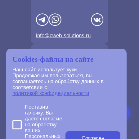
info@oweb-solutions.ru
Контактные телефоны
Cookies-файлы на сайте
Наш сайт использует куки.
Продолжая им пользоваться, вы
соглашаетесь на обработку данных в
соответсвии с
+7(4872) 702-730
политикой конфидециальности
.
+7(499) 677-61-84
Поставив
галочку, Вы
даете согласие
на обработку
ваших
©
2007-2026
Персональных
oWeb Solutions.ru.
Согласен