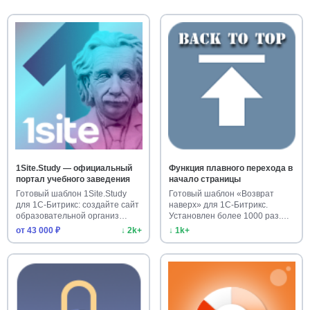
1Site.Study — официальный
Функция плавного перехода в
портал учебного заведения
начало страницы
Готовый шаблон 1Site.Study
Готовый шаблон «Возврат
для 1С-Битрикс: создайте сайт
наверх» для 1С-Битрикс.
образовательной организ…
Установлен более 1000 раз.
Улучш…
от 43 000 ₽
↓ 2k+
↓ 1k+