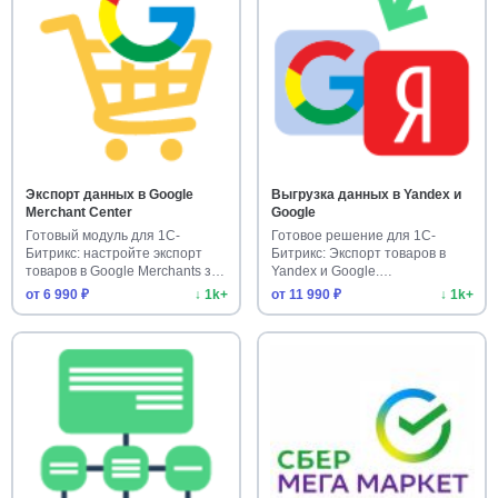
Экспорт данных в Google
Выгрузка данных в Yandex и
Merchant Center
Google
Готовый модуль для 1С-
Готовое решение для 1С-
Битрикс: настройте экспорт
Битрикс: Экспорт товаров в
товаров в Google Merchants за
Yandex и Google.
м…
Автоматизируй…
от 6 990 ₽
↓ 1k+
от 11 990 ₽
↓ 1k+