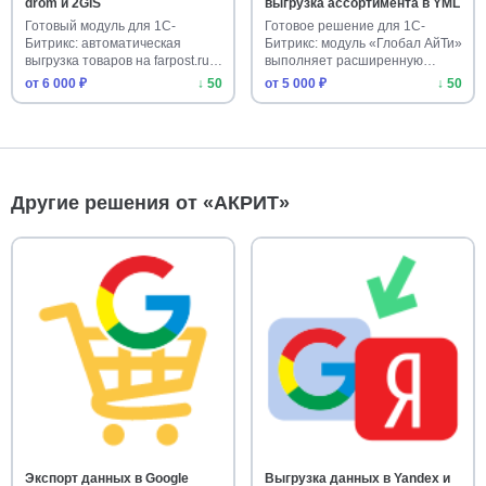
drom и 2GIS
выгрузка ассортимента в YML
Готовый модуль для 1С-
Готовое решение для 1С-
Битрикс: автоматическая
Битрикс: модуль «Глобал АйТи»
выгрузка товаров на farpost.ru,
выполняет расширенную
dr…
выгру…
от 6 000 ₽
↓ 50
от 5 000 ₽
↓ 50
Другие решения от «АКРИТ»
Экспорт данных в Google
Выгрузка данных в Yandex и