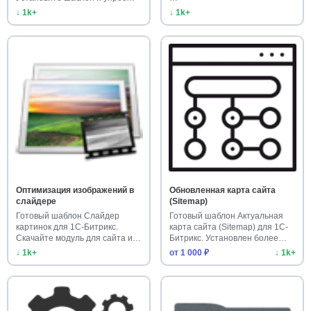
↓ 1k+
↓ 1k+
Оптимизация изображений в
Обновленная карта сайта
слайдере
(Sitemap)
Готовый шаблон Слайдер
Готовый шаблон Актуальная
картинок для 1С-Битрикс.
карта сайта (Sitemap) для 1С-
Скачайте модуль для сайта и
Битрикс. Установлен более…
созд…
↓ 1k+
от 1 000 ₽
↓ 1k+