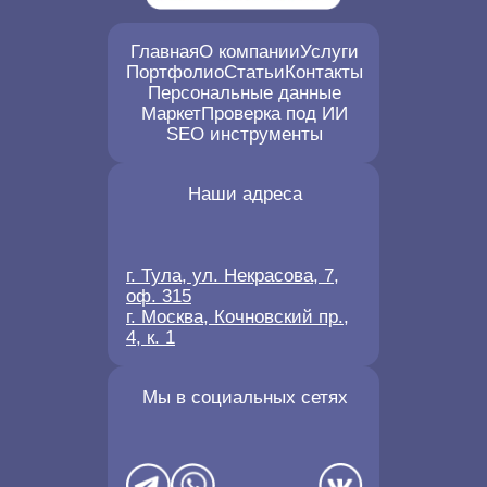
Главная
О компании
Услуги
Портфолио
Статьи
Контакты
Персональные данные
Маркет
Проверка под ИИ
SEO инструменты
Наши адреса
г. Тула, ул. Некрасова, 7,
оф. 315
г. Москва, Кочновский пр.,
4, к. 1
Мы в социальных сетях