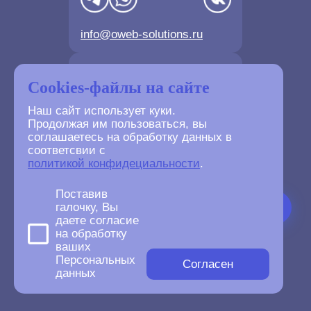
info@oweb-solutions.ru
Контактные телефоны
Cookies-файлы на сайте
Наш сайт использует куки.
Продолжая им пользоваться, вы
соглашаетесь на обработку данных в
соответсвии с
+7(4872) 702-730
политикой конфидециальности
.
+7(499) 677-61-84
Поставив
галочку, Вы
даете согласие
на обработку
ваших
©
2007-2026
Персональных
oWeb Solutions.ru.
Согласен
данных
All right reserved.