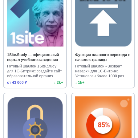
1Site.Study — официальный
Функция плавного перехода в
портал учебного заведения
начало страницы
Готовый шаблон 1Site.Study
Готовый шаблон «Возврат
для 1С-Битрикс: создайте сайт
наверх» для 1С-Битрикс.
образовательной организ…
Установлен более 1000 раз.
Улучш…
от 43 000 ₽
↓ 2k+
↓ 1k+