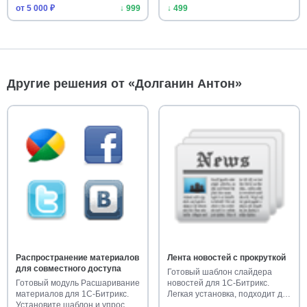
контак…
cookie. Ус…
от 5 000 ₽
↓ 999
↓ 499
Другие решения от «Долганин Антон»
Распространение материалов
Лента новостей с прокруткой
для совместного доступа
Готовый шаблон слайдера
Готовый модуль Расшаривание
новостей для 1С-Битрикс.
материалов для 1С-Битрикс.
Легкая установка, подходит для
Установите шаблон и упрос…
…