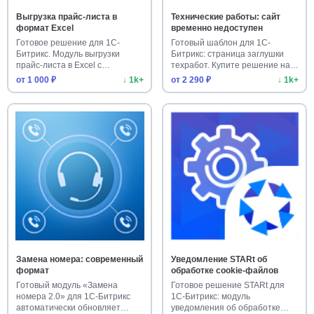
Выгрузка прайс-листа в
Технические работы: сайт
формат Excel
временно недоступен
Готовое решение для 1С-
Готовый шаблон для 1С-
Битрикс. Модуль выгрузки
Битрикс: страница заглушки
прайс-листа в Excel с
техработ. Купите решение на
настройкам…
мар…
от 1 000 ₽
↓ 1k+
от 2 290 ₽
↓ 1k+
Замена номера: современный
Уведомление STARt об
формат
обработке cookie-файлов
Готовый модуль «Замена
Готовое решение STARt для
номера 2.0» для 1С-Битрикс
1С-Битрикс: модуль
автоматически обновляет
уведомления об обработке