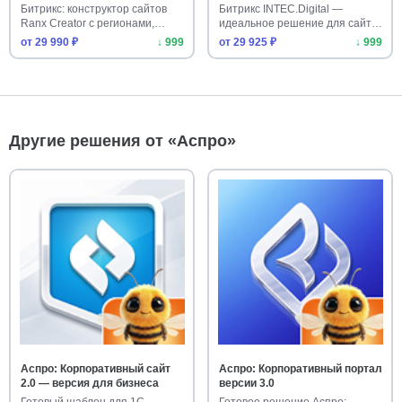
Битрикс: конструктор сайтов
Битрикс INTEC.Digital —
Ranx Creator с регионами,
идеальное решение для сайта
корз…
веб-ст…
от 29 990 ₽
↓ 999
от 29 925 ₽
↓ 999
Другие решения от «Аспро»
Аспро: Корпоративный сайт
Аспро: Корпоративный портал
2.0 — версия для бизнеса
версии 3.0
Готовый шаблон для 1С-
Готовое решение Аспро: