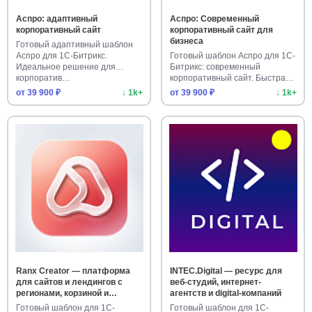
Аспро: адаптивный
Аспро: Современный
корпоративный сайт
корпоративный сайт для
бизнеса
Готовый адаптивный шаблон
Аспро для 1С-Битрикс.
Готовый шаблон Аспро для 1С-
Идеальное решение для
Битрикс: современный
корпоратив…
корпоративный сайт. Быстрая
уст…
от 39 900 ₽
↓ 1k+
от 39 900 ₽
↓ 1k+
Ranx Creator — платформа
INTEC.Digital — ресурс для
для сайтов и лендингов с
веб-студий, интернет-
регионами, корзиной и
агентств и digital-компаний
оплатой
Готовый шаблон для 1С-
Готовый шаблон для 1С-