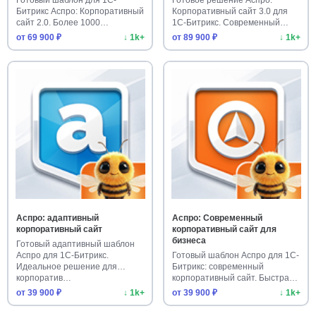
Битрикс Аспро: Корпоративный
Корпоративный сайт 3.0 для
сайт 2.0. Более 1000
1С-Битрикс. Современный
установо…
шаблон…
от 69 900 ₽
↓ 1k+
от 89 900 ₽
↓ 1k+
Аспро: адаптивный
Аспро: Современный
корпоративный сайт
корпоративный сайт для
бизнеса
Готовый адаптивный шаблон
Аспро для 1С-Битрикс.
Готовый шаблон Аспро для 1С-
Идеальное решение для
Битрикс: современный
корпоратив…
корпоративный сайт. Быстрая
уст…
от 39 900 ₽
↓ 1k+
от 39 900 ₽
↓ 1k+