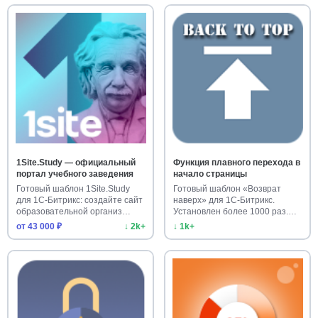
1Site.Study — официальный
Функция плавного перехода в
портал учебного заведения
начало страницы
Готовый шаблон 1Site.Study
Готовый шаблон «Возврат
для 1С-Битрикс: создайте сайт
наверх» для 1С-Битрикс.
образовательной организ…
Установлен более 1000 раз.
Улучш…
от 43 000 ₽
↓ 2k+
↓ 1k+