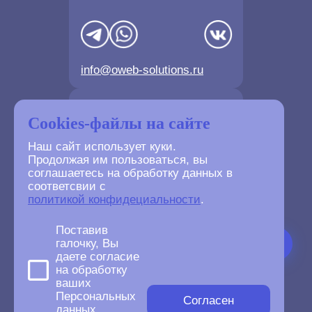
info@oweb-solutions.ru
Контактные телефоны
Cookies-файлы на сайте
Наш сайт использует куки.
Продолжая им пользоваться, вы
соглашаетесь на обработку данных в
соответсвии с
+7(4872) 702-730
политикой конфидециальности
.
+7(499) 677-61-84
Поставив
галочку, Вы
даете согласие
на обработку
ваших
©
2007-2026
Персональных
oWeb Solutions.ru.
Согласен
данных