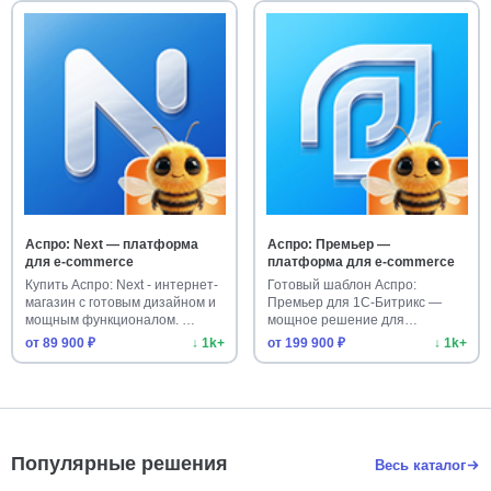
Аспро: Next — платформа
Аспро: Премьер —
для e-commerce
платформа для e-commerce
Купить Аспро: Next - интернет-
Готовый шаблон Аспро:
магазин с готовым дизайном и
Премьер для 1С-Битрикс —
мощным функционалом. …
мощное решение для
интернет-магаз…
от 89 900 ₽
↓ 1k+
от 199 900 ₽
↓ 1k+
Популярные решения
Весь каталог