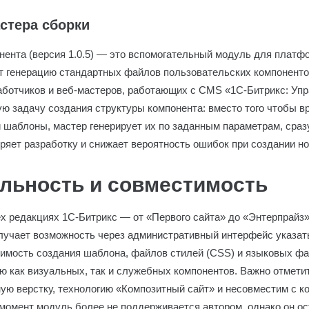
стера сборки
нента (версия 1.0.5) — это вспомогательный модуль для платф
т генерацию стандартных файлов пользовательских компоненто
аботчиков и веб-мастеров, работающих с CMS «1С-Битрикс: Упр
ю задачу создания структуры компонента: вместо того чтобы в
s и шаблоны, мастер генерирует их по заданным параметрам, сра
ряет разработку и снижает вероятность ошибок при создании н
льность и совместимость
ех редакциях 1С-Битрикс — от «Первого сайта» до «Энтерпрайз»
лучает возможность через административный интерфейс указать
димость создания шаблона, файлов стилей (CSS) и языковых фай
 как визуальных, так и служебных компонентов. Важно отметит
ую верстку, технологию «Композитный сайт» и несовместим с к
момент модуль более не поддерживается автором, однако он ос