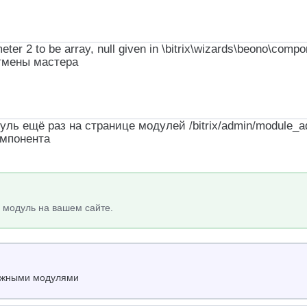
r 2 to be array, null given in \bitrix\wizards\beono\compo
отмены мастера
ь ещё раз на странице модулей /bitrix/admin/module_a
омпонента
 модуль на вашем сайте.
нужными модулями