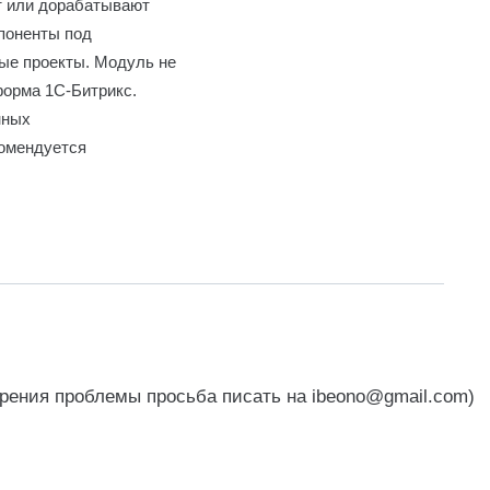
т или дорабатывают
мпоненты под
ые проекты. Модуль не
форма 1С-Битрикс.
нных
комендуется
орения проблемы просьба писать на ibeono@gmail.com)