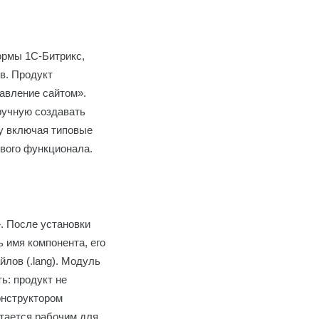
ормы 1С-Битрикс,
в. Продукт
авление сайтом».
ручную создавать
зу включая типовые
ового функционала.
. После установки
 имя компонента, его
лов (.lang). Модуль
ь: продукт не
онструктором
тается рабочим для