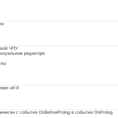
ти
жкой ЧПУ
визуальном редакторе
йлы
вке utf-8
ренесен с события OnBeforeProlog в событие OnProlog