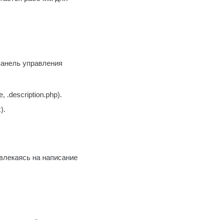
панель управления
.description.php).
).
твлекаясь на написание