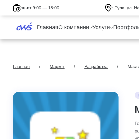
пн-пт 9:00 — 18:00
г. Тула, ул. 
Главная
О компании
Услуги
Портфол
Главная
Маркет
Разработка
Масте
Г
р
у