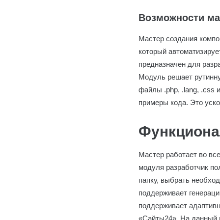
Возможности ма
Мастер создания компо
который автоматизируе
предназначен для разр
Модуль решает рутинну
файлы .php, .lang, .cs
примеры кода. Это уско
Функциона
Мастер работает во вс
модуля разработчик по
папку, выбрать необхо
поддерживает генерацию
поддерживает адаптивн
«Сайты24». На данный 